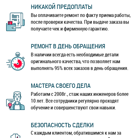
НИКАКОЙ ПРЕДОПЛАТЫ
Galaxy J5 (2016)
Galaxy J5 (2017)
Вы оплачиваете ремонт по факту приема работы,
после проверки качества. При выдаче заказа вы
получаете чек и фирменную гарантию.
Galaxy J6 (2018)
Galaxy J7 (2016)
РЕМОНТ В ДЕНЬ ОБРАЩЕНИЯ
Galaxy J7 (2017)
Galaxy J7 Neo
В наличии всегда есть необходимые детали
оригинального качества, что позволяет нам
Galaxy J7 Plus
Galaxy J8
выполнять 95% всех заказов в день обращения.
Galaxy M01
Galaxy M11
МАСТЕРА СВОЕГО ДЕЛА
Работаем с 2008г., стаж наших инженеров более
Galaxy M21
Galaxy M30
10 лет. Все сотрудники регулярно проходят
обучение и совершенствуют свои навыки.
Galaxy M30s
Galaxy M31
БЕЗОПАСНОСТЬ СДЕЛКИ
Galaxy M31s
Galaxy M32
С каждым клиентом, обратившимся к нам за