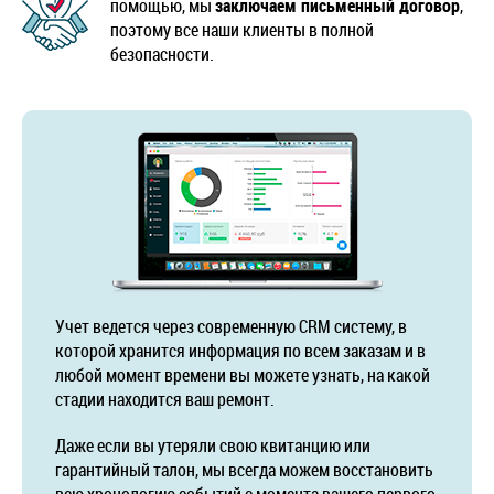
помощью, мы
заключаем письменный договор
,
поэтому все наши клиенты в полной
Galaxy M51
Galaxy Note 2
безопасности.
Galaxy Note 3
Galaxy Note 4
Galaxy Note 5
Galaxy Note 8
Galaxy Note 9
Galaxy Note 10
Galaxy Note 10 lite
Galaxy Note 10 Plus
Учет ведется через современную CRM систему, в
Galaxy Note 20
Galaxy Note 20 Ultra
которой хранится информация по всем заказам и в
любой момент времени вы можете узнать, на какой
Galaxy S4
Galaxy S5
стадии находится ваш ремонт.
Даже если вы утеряли свою квитанцию или
Galaxy S6
Galaxy S6 Edge
гарантийный талон, мы всегда можем восстановить