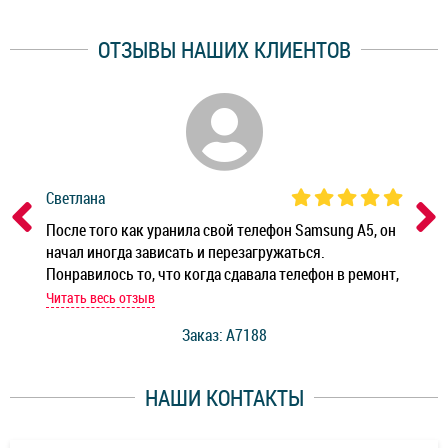
ОТЗЫВЫ НАШИХ КЛИЕНТОВ
Светлана
Дм
ным
После того как уранила свой телефон Samsung A5, он
Реб
начал иногда зависать и перезагружаться.
Ноу
Понравилось то, что когда сдавала телефон в ремонт,
Беж
мастер при мне сделал быструю диагностику и сказал
Читать весь отзыв
Чит
стоимость ремонта. Спасибо мастерам за качество
Заказ: A7188
ее,
работы и оперативность!
уду
НАШИ КОНТАКТЫ
ь