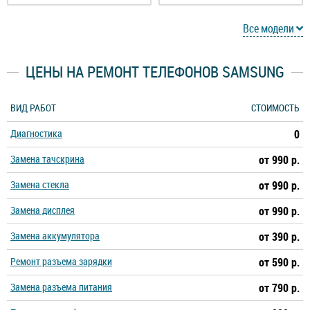
Galaxy A3 (2017)
Galaxy A5 (2015)
Все модели
Galaxy A5 (2016)
Galaxy A5 (2017)
ЦЕНЫ НА РЕМОНТ ТЕЛЕФОНОВ SAMSUNG
Galaxy A6
Galaxy A6s
ВИД РАБОТ
СТОИМОСТЬ
Диагностика
0
Galaxy A6 Plus
Galaxy A7 (2016)
Замена тачскрина
от 990 р.
Galaxy A7 (2017)
Galaxy A7 (2018)
Замена стекла
от 990 р.
Замена дисплея
от 990 р.
Galaxy A8 (2018)
Galaxy A8s (2018)
Замена аккумулятора
от 390 р.
Galaxy A8 Plus (2018)
Galaxy A9 (2018)
Ремонт разъема зарядки
от 590 р.
Замена разъема питания
от 790 р.
Galaxy A9s (2018)
Galaxy A10