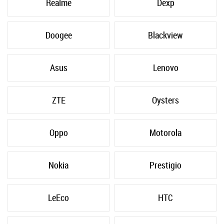
Realme
Dexp
Galaxy Z Flip
Galaxy Z Fold 2
Doogee
Blackview
Asus
Lenovo
ZTE
Oysters
Oppo
Motorola
Nokia
Prestigio
LeEco
HTC