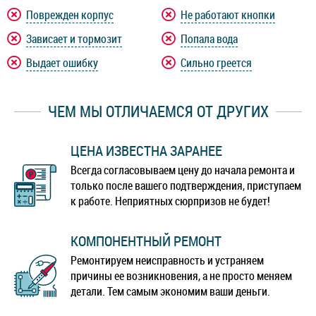
Galaxy A60
Galaxy A70
Поврежден корпус
Не работают кнопки
Зависает и тормозит
Попала вода
Galaxy A70s
Galaxy A71
Выдает ошибку
Сильно греется
Galaxy A72
Galaxy A80
ЧЕМ МЫ ОТЛИЧАЕМСЯ ОТ ДРУГИХ
Galaxy A90
Galaxy A91
ЦЕНА ИЗВЕСТНА ЗАРАНЕЕ
Galaxy F41
Galaxy Grand 2
Всегда согласовываем цену до начала ремонта и
только после вашего подтверждения, приступаем
Galaxy J1 (2016)
Galaxy J2 (2016)
к работе. Неприятных сюрпризов не будет!
Galaxy J2 (2018)
Galaxy J3 (2016)
КОМПОНЕНТНЫЙ РЕМОНТ
Ремонтируем неисправность и устраняем
Galaxy J3 (2017)
Galaxy J4 (2018)
причины ее возникновения, а не просто меняем
детали. Тем самым экономим ваши деньги.
Galaxy J4 Plus
Galaxy J5 (2015)