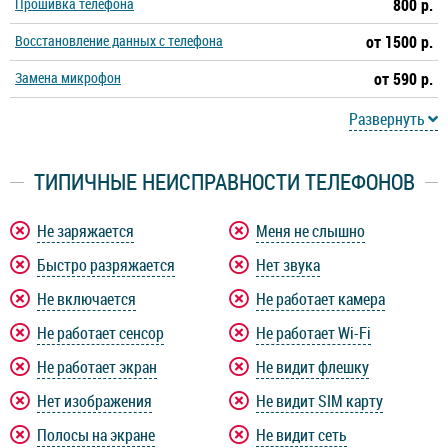
Прошивка телефона
800 р.
Galaxy A10s
Galaxy A11
Восстановление данных с телефона
от 1500 р.
Замена микрофон
Galaxy A12
Galaxy A20
от 590 р.
Развернуть
Galaxy A20s
Galaxy A21s
ТИПИЧНЫЕ НЕИСПРАВНОСТИ ТЕЛЕФОНОВ
Galaxy A22
Galaxy A30
Не заряжается
Меня не слышно
Galaxy A30s
Galaxy A31
Быстро разряжается
Нет звука
Galaxy A32
Galaxy A40
Не включается
Не работает камера
Не работает сенсор
Не работает Wi-Fi
Galaxy A41
Galaxy A50s
Не работает экран
Не видит флешку
Нет изображения
Не видит SIM карту
Galaxy A51
Galaxy A52
Полосы на экране
Не видит сеть