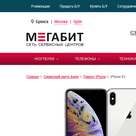
Утилизация
Продать Б/У
Купить Б/У
Сотруднич
Брянск
|
Москва
|
Орёл
НОУТБУКИ
ТЕЛЕФОНЫ
ТЕХНИКА
Главная
Сервисный центр Apple
Ремонт iPhone
iPhone XS