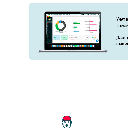
Учет 
време
Даже 
с мом