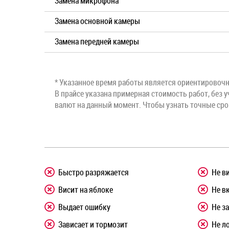
Замена микрофона
Замена основной камеры
Замена передней камеры
* Указанное время работы является ориентировочны
В прайсе указана примерная стоимость работ, без у
валют на данный момент. Чтобы узнать точные ср
Быстро разряжается
Не в
Висит на яблоке
Не в
Выдает ошибку
Не з
Зависает и тормозит
Не л