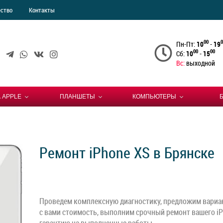
ество
Контакты
00
0
Пн-Пт:
10
-
19
00
00
Сб:
10
-
15
Вс:
выходной
 APPLE
ПЛАНШЕТЫ
КОМПЬЮТЕРЫ
Ремонт iPhone XS в Брянске
Проведем комплексную диагностику, предложим вариан
с вами стоимость, выполним срочный ремонт вашего iP