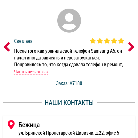
Светлана
Дм
ным
После того как уранила свой телефон Samsung A5, он
Реб
начал иногда зависать и перезагружаться.
Ноу
Понравилось то, что когда сдавала телефон в ремонт,
Беж
мастер при мне сделал быструю диагностику и сказал
Читать весь отзыв
Чит
стоимость ремонта. Спасибо мастерам за качество
Заказ: A7188
ее,
работы и оперативность!
уду
НАШИ КОНТАКТЫ
ь
Бежица
ул. Брянской Пролетарской Дивизии, д.22, офис 5