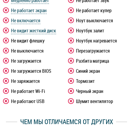
Медленно работает
Не работает звук
Не работает экран
Не работает кулер
Не включается
Ноут выключается
Не видит жесткий диск
Ноутбук залит
Не видит флешку
Ноутбук нагревается
Не выключается
Перезагружается
Не загружается
Разбита матрица
Не загружается BIOS
Синий экран
Не заряжается
Тормозит
Не работает Wi-Fi
Черный экран
Не работают USB
Шумит вентилятор
ЧЕМ МЫ ОТЛИЧАЕМСЯ ОТ ДРУГИХ