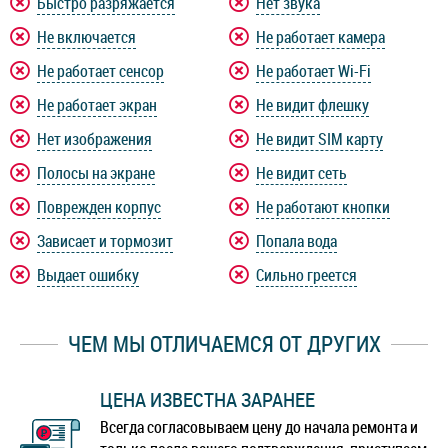
Быстро разряжается
Нет звука
Не включается
Не работает камера
Не работает сенсор
Не работает Wi-Fi
Не работает экран
Не видит флешку
Нет изображения
Не видит SIM карту
Полосы на экране
Не видит сеть
Поврежден корпус
Не работают кнопки
Зависает и тормозит
Попала вода
Выдает ошибку
Сильно греется
ЧЕМ МЫ ОТЛИЧАЕМСЯ ОТ ДРУГИХ
ЦЕНА ИЗВЕСТНА ЗАРАНЕЕ
Всегда согласовываем цену до начала ремонта и