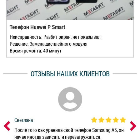
Телефон Huawei P Smart
Неисправность: Разбит экран, не показывал
Решение: Замена дисплейного модуля
Время ремонта: 40 минут
ОТЗЫВЫ НАШИХ КЛИЕНТОВ
Светлана
Дм
ным
После того как уранила свой телефон Samsung A5, он
Реб
начал иногда зависать и перезагружаться.
Ноу