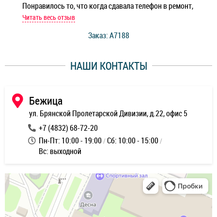
Понравилось то, что когда сдавала телефон в ремонт,
Беж
мастер при мне сделал быструю диагностику и сказал
Читать весь отзыв
Чит
стоимость ремонта. Спасибо мастерам за качество
Заказ: A7188
ее,
работы и оперативность!
уду
НАШИ КОНТАКТЫ
ь
Бежица
ул. Брянской Пролетарской Дивизии, д.22, офис 5
+7 (4832) 68-72-20
Пн-Пт: 10:00 - 19:00
Сб: 10:00 - 15:00
Вс: выходной