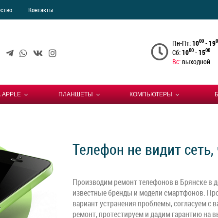
ество
Контакты
00
0
Пн-Пт:
10
-
19
00
00
Сб:
10
-
15
Вс:
выходной
 APPLE
ПЛАНШЕТЫ
КОМПЬЮТЕРЫ
Телефон не видит сеть,
Производим ремонт телефонов в Брянске в 
известные бренды и модели смартфонов. Пр
вариант устранения проблемы, согласуем с 
ремонт, протестируем и дадим гарантию на 