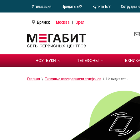
Утилизация
Продать Б/У
Купить Б/У
Сотруднич
Брянск
|
Москва
|
Орёл
НОУТБУКИ
ТЕЛЕФОНЫ
ТЕХНИКА
Главная
Типичные неисправности телефонов
Не видит сеть