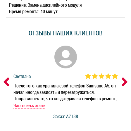
Решение: Замена дисплейного модуля
Время ремонта: 40 минут
ОТЗЫВЫ НАШИХ КЛИЕНТОВ
Светлана
Дм
ным
После того как уранила свой телефон Samsung A5, он
Реб
начал иногда зависать и перезагружаться.
Ноу
Понравилось то, что когда сдавала телефон в ремонт,
Беж
мастер при мне сделал быструю диагностику и сказал
Читать весь отзыв
Чит
стоимость ремонта. Спасибо мастерам за качество
Заказ: A7188
ее,
работы и оперативность!
уду