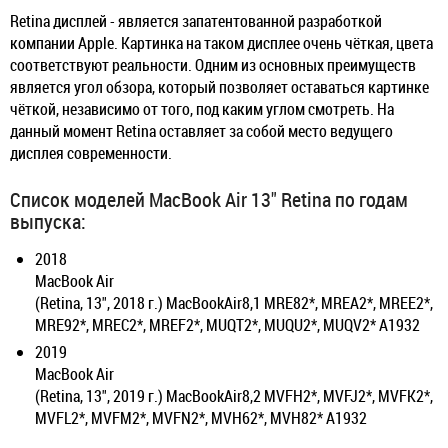
Retina дисплей - является запатентованной разработкой
компании Apple. Картинка на таком дисплее очень чёткая, цвета
соответствуют реальности. Одним из основных преимуществ
является угол обзора, который позволяет оставаться картинке
чёткой, независимо от того, под каким углом смотреть. На
данный момент Retina оставляет за собой место ведущего
дисплея современности.
Список моделей MacBook Air 13" Retina по годам
выпуска:
2018
MacBook Air
(Retina, 13", 2018 г.) MacBookAir8,1 MRE82*, MREA2*, MREE2*,
MRE92*, MREC2*, MREF2*, MUQT2*, MUQU2*, MUQV2* A1932
2019
MacBook Air
(Retina, 13", 2019 г.) MacBookAir8,2 MVFH2*, MVFJ2*, MVFK2*,
MVFL2*, MVFM2*, MVFN2*, MVH62*, MVH82* A1932