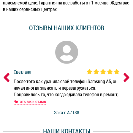
приемлемой цене. Гарантия на все работы от 1 месяца. Ждем вас
в наших сервисных центрах.
ОТЗЫВЫ НАШИХ КЛИЕНТОВ
Светлана
Дм
ным
После того как уранила свой телефон Samsung A5, он
Реб
начал иногда зависать и перезагружаться.
Ноу
Понравилось то, что когда сдавала телефон в ремонт,
Беж
мастер при мне сделал быструю диагностику и сказал
Читать весь отзыв
Чит
стоимость ремонта. Спасибо мастерам за качество
Заказ: A7188
ее,
работы и оперативность!
уду
НАШИ КОНТАКТЫ