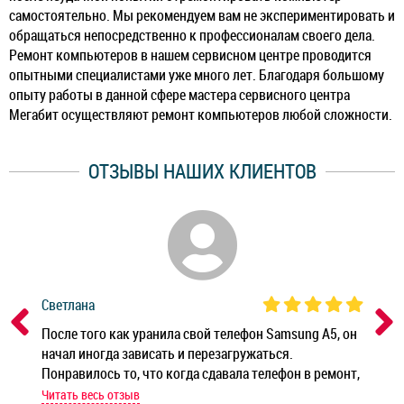
самостоятельно. Мы рекомендуем вам не экспериментировать и
обращаться непосредственно к профессионалам своего дела.
Ремонт компьютеров в нашем сервисном центре проводится
опытными специалистами уже много лет. Благодаря большому
опыту работы в данной сфере мастера сервисного центра
Мегабит осуществляют ремонт компьютеров любой сложности.
ОТЗЫВЫ НАШИХ КЛИЕНТОВ
Светлана
Дм
ным
После того как уранила свой телефон Samsung A5, он
Реб
начал иногда зависать и перезагружаться.
Ноу
Понравилось то, что когда сдавала телефон в ремонт,
Беж
мастер при мне сделал быструю диагностику и сказал
Читать весь отзыв
Чит