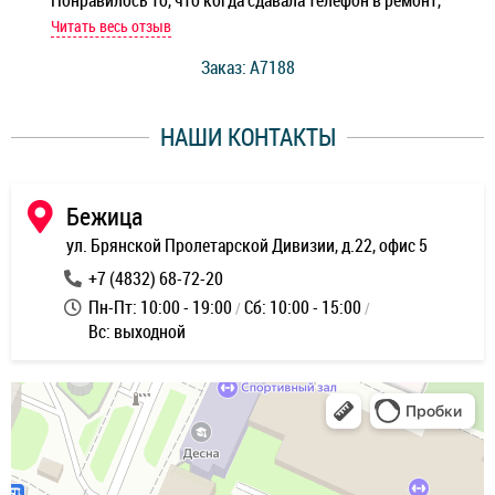
Понравилось то, что когда сдавала телефон в ремонт,
Беж
мастер при мне сделал быструю диагностику и сказал
Читать весь отзыв
Чит
стоимость ремонта. Спасибо мастерам за качество
Заказ: A7188
ее,
работы и оперативность!
уду
НАШИ КОНТАКТЫ
ь
Бежица
ул. Брянской Пролетарской Дивизии, д.22, офис 5
+7 (4832) 68-72-20
Пн-Пт: 10:00 - 19:00
Сб: 10:00 - 15:00
Вс: выходной