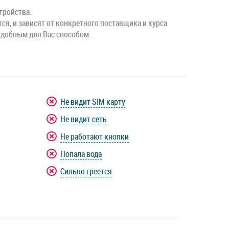
тройства.
тся, и зависят от конкретного поставщика и курса
удобным для Вас способом.
Не видит SIM карту
Не видит сеть
Не работают кнопки
Попала вода
Сильно греется