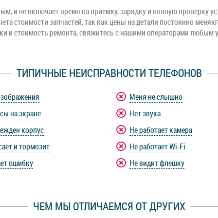
м, и не включает время на приемку, зарядку и полную проверку ус
чета стоимости запчастей, так как цены на детали постоянно меняю
оки и стоимость ремонта, свяжитесь с нашими операторами любым 
ТИПИЧНЫЕ НЕИСПРАВНОСТИ ТЕЛЕФОНОВ
изображения
Меня не слышно
сы на экране
Нет звука
ежден корпус
Не работает камера
сает и тормозит
Не работает Wi-Fi
ет ошибку
Не видит флешку
ЧЕМ МЫ ОТЛИЧАЕМСЯ ОТ ДРУГИХ