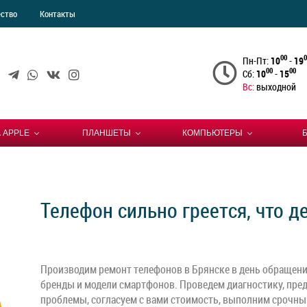
ество
Контакты
00
0
Пн-Пт:
10
-
19
00
00
Сб:
10
-
15
Вс:
выходной
 APPLE
ПЛАНШЕТЫ
КОМПЬЮТЕРЫ
Телефон сильно греется, что д
Производим ремонт телефонов в Брянске в день обращени
бренды и модели смартфонов. Проведем диагностику, пре
проблемы, согласуем с вами стоимость, выполним срочны