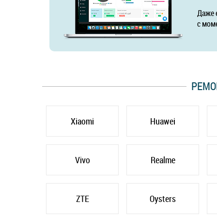
Даже 
с мом
РЕМО
Xiaomi
Huawei
Vivo
Realme
ZTE
Oysters