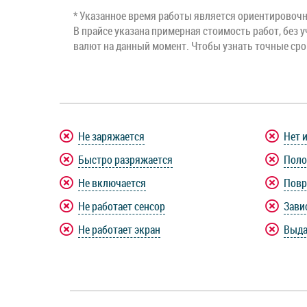
* Указанное время работы является ориентировочны
В прайсе указана примерная стоимость работ, без у
валют на данный момент. Чтобы узнать точные ср
Не заряжается
Нет 
Быстро разряжается
Поло
Не включается
Повр
Не работает сенсор
Зави
Не работает экран
Выда