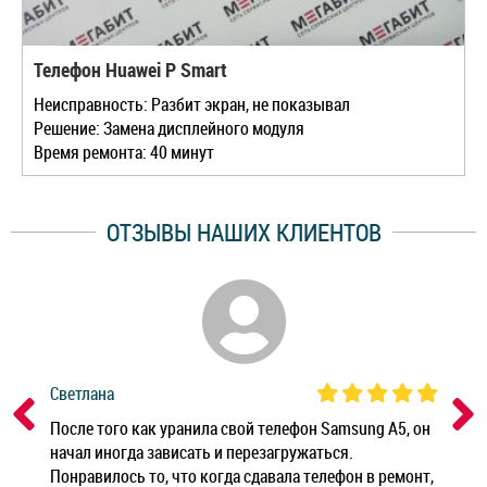
Телефон Huawei P Smart
Неисправность: Разбит экран, не показывал
Решение: Замена дисплейного модуля
Время ремонта: 40 минут
ОТЗЫВЫ НАШИХ КЛИЕНТОВ
Светлана
Дм
ным
После того как уранила свой телефон Samsung A5, он
Реб
начал иногда зависать и перезагружаться.
Ноу
Понравилось то, что когда сдавала телефон в ремонт,
Беж