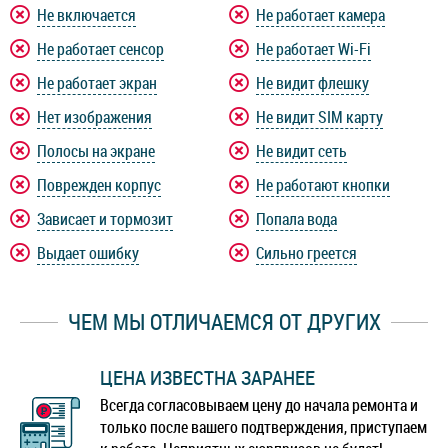
Не включается
Не работает камера
Не работает сенсор
Не работает Wi-Fi
Не работает экран
Не видит флешку
Нет изображения
Не видит SIM карту
Полосы на экране
Не видит сеть
Поврежден корпус
Не работают кнопки
Зависает и тормозит
Попала вода
Выдает ошибку
Сильно греется
ЧЕМ МЫ ОТЛИЧАЕМСЯ ОТ ДРУГИХ
ЦЕНА ИЗВЕСТНА ЗАРАНЕЕ
Всегда согласовываем цену до начала ремонта и
только после вашего подтверждения, приступаем