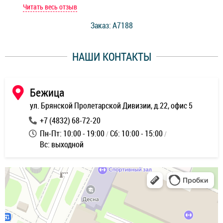
мастер при мне сделал быструю диагностику и сказал
Читать весь отзыв
Чит
стоимость ремонта. Спасибо мастерам за качество
Заказ: A7188
ее,
работы и оперативность!
уду
НАШИ КОНТАКТЫ
ь
Бежица
ул. Брянской Пролетарской Дивизии, д.22, офис 5
+7 (4832) 68-72-20
Пн-Пт: 10:00 - 19:00
Сб: 10:00 - 15:00
Вс: выходной