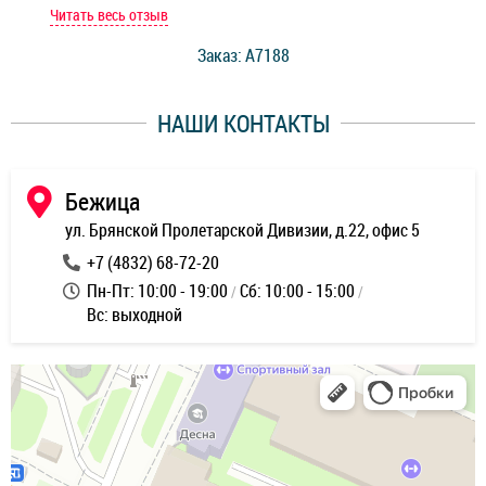
мастер при мне сделал быструю диагностику и сказал
Читать весь отзыв
Чит
стоимость ремонта. Спасибо мастерам за качество
Заказ: A7188
ее,
работы и оперативность!
уду
НАШИ КОНТАКТЫ
ь
Бежица
ул. Брянской Пролетарской Дивизии, д.22, офис 5
+7 (4832) 68-72-20
Пн-Пт: 10:00 - 19:00
Сб: 10:00 - 15:00
Вс: выходной