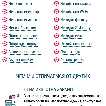
Не включается
Не работает камера
Не работает сенсор
Не работает Wi-Fi
Не работает экран
Не видит флешку
Нет изображения
Не видит SIM карту
Полосы на экране
Не видит сеть
Поврежден корпус
Не работают кнопки
Зависает и тормозит
Попала вода
Выдает ошибку
Сильно греется
ЧЕМ МЫ ОТЛИЧАЕМСЯ ОТ ДРУГИХ
ЦЕНА ИЗВЕСТНА ЗАРАНЕЕ
Всегда согласовываем цену до начала ремонта и
только после вашего подтверждения, приступаем