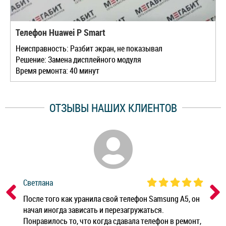
Телефон Huawei P Smart
Неисправность: Разбит экран, не показывал
Решение: Замена дисплейного модуля
Время ремонта: 40 минут
ОТЗЫВЫ НАШИХ КЛИЕНТОВ
Светлана
Дм
ным
После того как уранила свой телефон Samsung A5, он
Реб
начал иногда зависать и перезагружаться.
Ноу
Понравилось то, что когда сдавала телефон в ремонт,
Беж