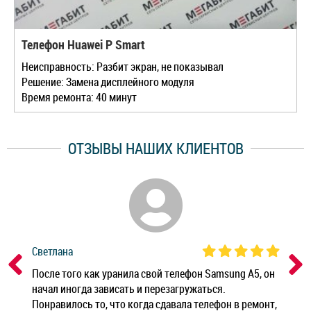
Телефон Huawei P Smart
Неисправность: Разбит экран, не показывал
Решение: Замена дисплейного модуля
Время ремонта: 40 минут
ОТЗЫВЫ НАШИХ КЛИЕНТОВ
Светлана
Дм
ным
После того как уранила свой телефон Samsung A5, он
Реб
начал иногда зависать и перезагружаться.
Ноу
Понравилось то, что когда сдавала телефон в ремонт,
Беж