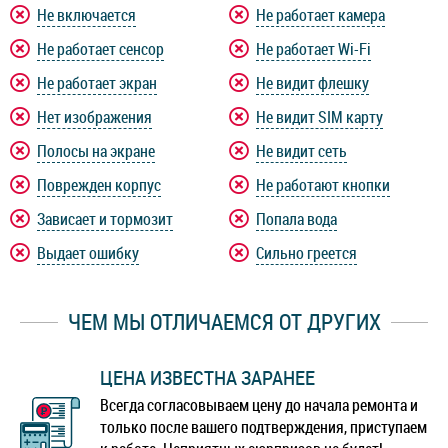
Не включается
Не работает камера
Не работает сенсор
Не работает Wi-Fi
Не работает экран
Не видит флешку
Нет изображения
Не видит SIM карту
Полосы на экране
Не видит сеть
Поврежден корпус
Не работают кнопки
Зависает и тормозит
Попала вода
Выдает ошибку
Сильно греется
ЧЕМ МЫ ОТЛИЧАЕМСЯ ОТ ДРУГИХ
ЦЕНА ИЗВЕСТНА ЗАРАНЕЕ
Всегда согласовываем цену до начала ремонта и
только после вашего подтверждения, приступаем