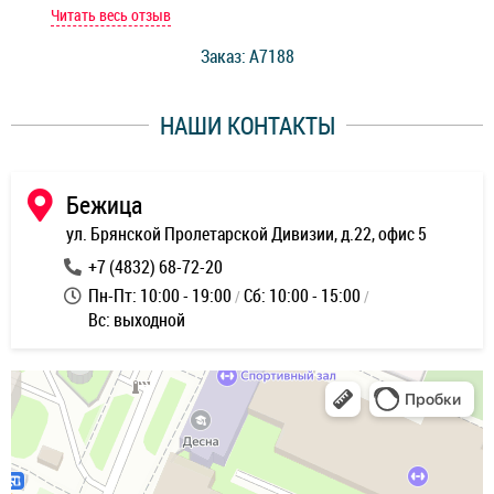
мастер при мне сделал быструю диагностику и сказал
Читать весь отзыв
Чит
стоимость ремонта. Спасибо мастерам за качество
Заказ: A7188
ее,
работы и оперативность!
уду
НАШИ КОНТАКТЫ
ь
Бежица
ул. Брянской Пролетарской Дивизии, д.22, офис 5
+7 (4832) 68-72-20
Пн-Пт: 10:00 - 19:00
Сб: 10:00 - 15:00
Вс: выходной