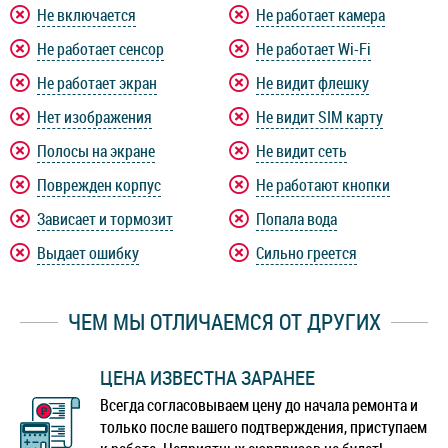
Не включается
Не работает камера
Не работает сенсор
Не работает Wi-Fi
Не работает экран
Не видит флешку
Нет изображения
Не видит SIM карту
Полосы на экране
Не видит сеть
Поврежден корпус
Не работают кнопки
Зависает и тормозит
Попала вода
Выдает ошибку
Сильно греется
ЧЕМ МЫ ОТЛИЧАЕМСЯ ОТ ДРУГИХ
ЦЕНА ИЗВЕСТНА ЗАРАНЕЕ
Всегда согласовываем цену до начала ремонта и
только после вашего подтверждения, приступаем