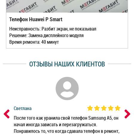
Телефон Huawei P Smart
Неисправность: Разбит экран, не показывал
Решение: Замена дисплейного модуля
Время ремонта: 40 минут
ОТЗЫВЫ НАШИХ КЛИЕНТОВ
Светлана
Дм
ным
После того как уранила свой телефон Samsung A5, он
Реб
начал иногда зависать и перезагружаться.
Ноу
Понравилось то, что когда сдавала телефон в ремонт,
Беж