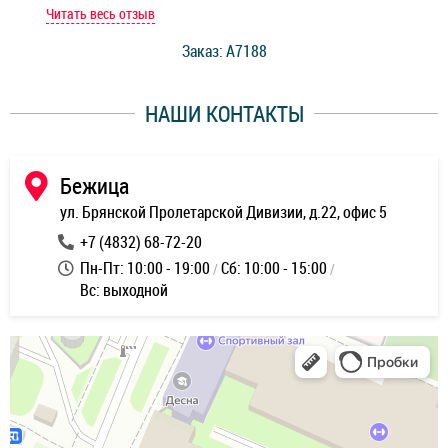
мастер при мне сделал быструю диагностику и сказал
Читать весь отзыв
Чит
стоимость ремонта. Спасибо мастерам за качество
Заказ: A7188
ее,
работы и оперативность!
уду
НАШИ КОНТАКТЫ
ь
Бежица
ул. Брянской Пролетарской Дивизии, д.22, офис 5
+7 (4832) 68-72-20
Пн-Пт: 10:00 - 19:00
Сб: 10:00 - 15:00
Вс: выходной