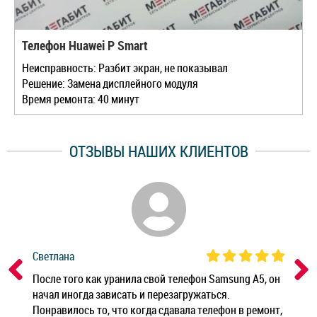
Телефон Huawei P Smart
Неисправность: Разбит экран, не показывал
Решение: Замена дисплейного модуля
Время ремонта: 40 минут
ОТЗЫВЫ НАШИХ КЛИЕНТОВ
Светлана
Дм
ным
После того как уранила свой телефон Samsung A5, он
Реб
начал иногда зависать и перезагружаться.
Ноу
Понравилось то, что когда сдавала телефон в ремонт,
Беж