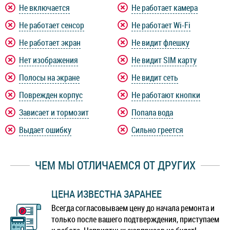
Не включается
Не работает камера
Не работает сенсор
Не работает Wi-Fi
Не работает экран
Не видит флешку
Нет изображения
Не видит SIM карту
Полосы на экране
Не видит сеть
Поврежден корпус
Не работают кнопки
Зависает и тормозит
Попала вода
Выдает ошибку
Сильно греется
ЧЕМ МЫ ОТЛИЧАЕМСЯ ОТ ДРУГИХ
ЦЕНА ИЗВЕСТНА ЗАРАНЕЕ
Всегда согласовываем цену до начала ремонта и
только после вашего подтверждения, приступаем