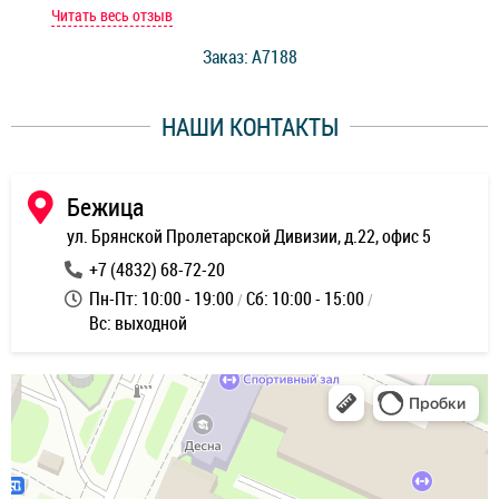
мастер при мне сделал быструю диагностику и сказал
Читать весь отзыв
Чит
стоимость ремонта. Спасибо мастерам за качество
Заказ: A7188
ее,
работы и оперативность!
уду
НАШИ КОНТАКТЫ
ь
Бежица
ул. Брянской Пролетарской Дивизии, д.22, офис 5
+7 (4832) 68-72-20
Пн-Пт: 10:00 - 19:00
Сб: 10:00 - 15:00
Вс: выходной