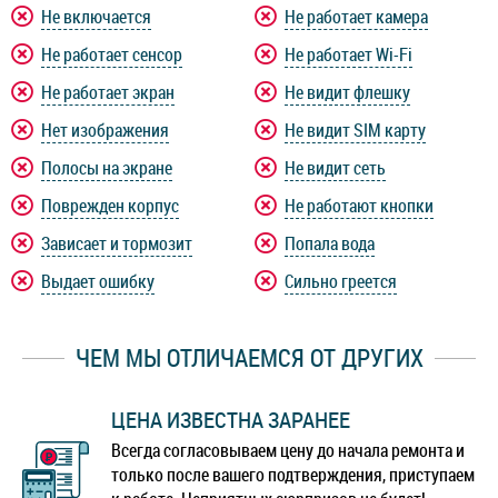
Не включается
Не работает камера
Не работает сенсор
Не работает Wi-Fi
Не работает экран
Не видит флешку
Нет изображения
Не видит SIM карту
Полосы на экране
Не видит сеть
Поврежден корпус
Не работают кнопки
Зависает и тормозит
Попала вода
Выдает ошибку
Сильно греется
ЧЕМ МЫ ОТЛИЧАЕМСЯ ОТ ДРУГИХ
ЦЕНА ИЗВЕСТНА ЗАРАНЕЕ
Всегда согласовываем цену до начала ремонта и
только после вашего подтверждения, приступаем