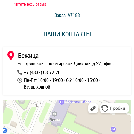
мастер при мне сделал быструю диагностику и сказал
Читать весь отзыв
Чит
стоимость ремонта. Спасибо мастерам за качество
Заказ: A7188
ее,
работы и оперативность!
уду
НАШИ КОНТАКТЫ
ь
Бежица
ул. Брянской Пролетарской Дивизии, д.22, офис 5
+7 (4832) 68-72-20
Пн-Пт: 10:00 - 19:00
Сб: 10:00 - 15:00
Вс: выходной