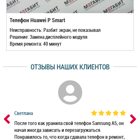
Телефон Huawei P Smart
Неисправность: Разбит экран, не показывал
Решение: Замена дисплейного модуля
Время ремонта: 40 минут
ОТЗЫВЫ НАШИХ КЛИЕНТОВ
Светлана
Дм
ным
После того как уранила свой телефон Samsung A5, он
Реб
начал иногда зависать и перезагружаться.
Ноу
Понравилось то, что когда сдавала телефон в ремонт,
Беж