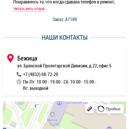
Понравилось то, что когда сдавала телефон в ремонт,
Беж
мастер при мне сделал быструю диагностику и сказал
Читать весь отзыв
Чит
стоимость ремонта. Спасибо мастерам за качество
Заказ: A7188
ее,
работы и оперативность!
уду
НАШИ КОНТАКТЫ
ь
Бежица
ул. Брянской Пролетарской Дивизии, д.22, офис 5
+7 (4832) 68-72-20
Пн-Пт: 10:00 - 19:00
Сб: 10:00 - 15:00
Вс: выходной