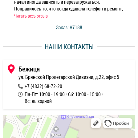
начал иногда зависать и перезагружаться.
Ноу
Понравилось то, что когда сдавала телефон в ремонт,
Беж
мастер при мне сделал быструю диагностику и сказал
Читать весь отзыв
Чит
стоимость ремонта. Спасибо мастерам за качество
Заказ: A7188
ее,
работы и оперативность!
уду
НАШИ КОНТАКТЫ
ь
Бежица
ул. Брянской Пролетарской Дивизии, д.22, офис 5
+7 (4832) 68-72-20
Пн-Пт: 10:00 - 19:00
Сб: 10:00 - 15:00
Вс: выходной