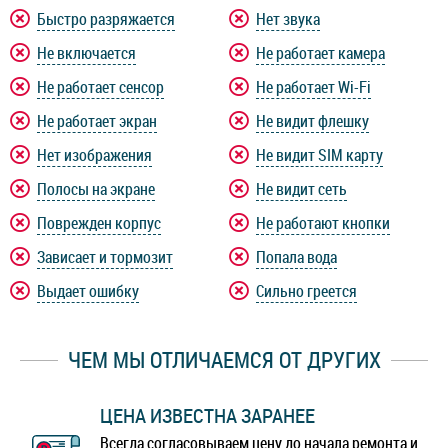
Быстро разряжается
Нет звука
Не включается
Не работает камера
Не работает сенсор
Не работает Wi-Fi
Не работает экран
Не видит флешку
Нет изображения
Не видит SIM карту
Полосы на экране
Не видит сеть
Поврежден корпус
Не работают кнопки
Зависает и тормозит
Попала вода
Выдает ошибку
Сильно греется
ЧЕМ МЫ ОТЛИЧАЕМСЯ ОТ ДРУГИХ
ЦЕНА ИЗВЕСТНА ЗАРАНЕЕ
Всегда согласовываем цену до начала ремонта и