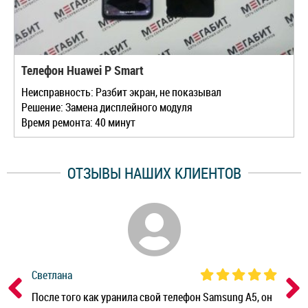
Телефон Huawei P Smart
Неисправность: Разбит экран, не показывал
Решение: Замена дисплейного модуля
Время ремонта: 40 минут
ОТЗЫВЫ НАШИХ КЛИЕНТОВ
Светлана
Дм
ным
После того как уранила свой телефон Samsung A5, он
Реб