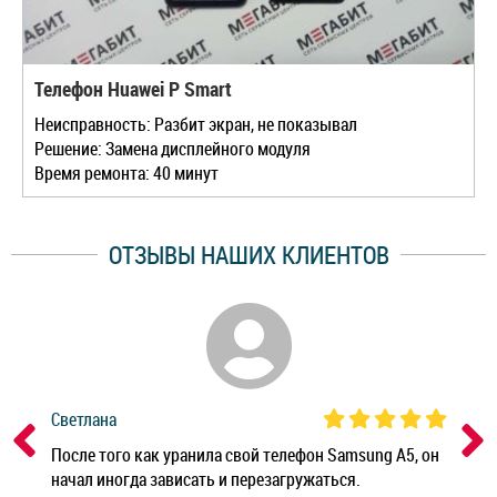
Телефон Huawei P Smart
Неисправность: Разбит экран, не показывал
Решение: Замена дисплейного модуля
Время ремонта: 40 минут
ОТЗЫВЫ НАШИХ КЛИЕНТОВ
Светлана
Дм
ным
После того как уранила свой телефон Samsung A5, он
Реб
начал иногда зависать и перезагружаться.
Ноу