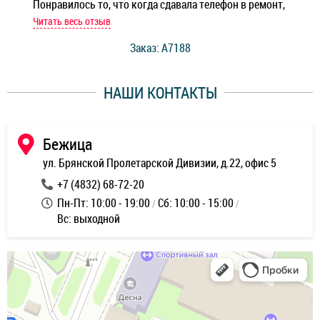
Понравилось то, что когда сдавала телефон в ремонт,
Беж
мастер при мне сделал быструю диагностику и сказал
Читать весь отзыв
Чит
стоимость ремонта. Спасибо мастерам за качество
Заказ: A7188
ее,
работы и оперативность!
уду
НАШИ КОНТАКТЫ
ь
Бежица
ул. Брянской Пролетарской Дивизии, д.22, офис 5
+7 (4832) 68-72-20
Пн-Пт: 10:00 - 19:00
Сб: 10:00 - 15:00
Вс: выходной