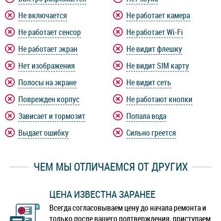
Не включается
Не работает камера
Не работает сенсор
Не работает Wi-Fi
Не работает экран
Не видит флешку
Нет изображения
Не видит SIM карту
Полосы на экране
Не видит сеть
Поврежден корпус
Не работают кнопки
Зависает и тормозит
Попала вода
Выдает ошибку
Сильно греется
ЧЕМ МЫ ОТЛИЧАЕМСЯ ОТ ДРУГИХ
ЦЕНА ИЗВЕСТНА ЗАРАНЕЕ
Всегда согласовываем цену до начала ремонта и
только после вашего подтверждения, приступаем