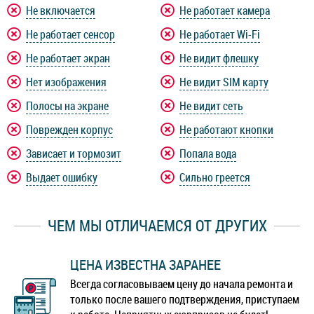
Не включается
Не работает камера
Не работает сенсор
Не работает Wi-Fi
Не работает экран
Не видит флешку
Нет изображения
Не видит SIM карту
Полосы на экране
Не видит сеть
Поврежден корпус
Не работают кнопки
Зависает и тормозит
Попала вода
Выдает ошибку
Сильно греется
ЧЕМ МЫ ОТЛИЧАЕМСЯ ОТ ДРУГИХ
ЦЕНА ИЗВЕСТНА ЗАРАНЕЕ
Всегда согласовываем цену до начала ремонта и
только после вашего подтверждения, приступаем