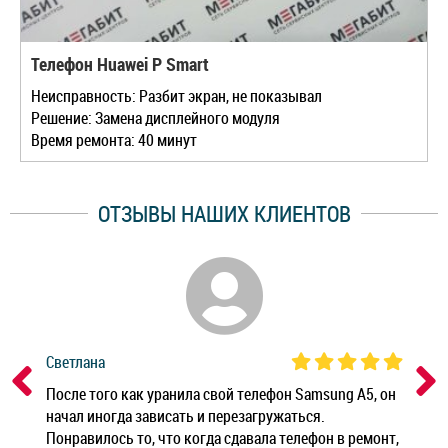
Телефон Huawei P Smart
Неисправность: Разбит экран, не показывал
Решение: Замена дисплейного модуля
Время ремонта: 40 минут
ОТЗЫВЫ НАШИХ КЛИЕНТОВ
Светлана
Дм
ным
После того как уранила свой телефон Samsung A5, он
Реб
начал иногда зависать и перезагружаться.
Ноу
Понравилось то, что когда сдавала телефон в ремонт,
Беж