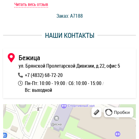
мастер при мне сделал быструю диагностику и сказал
Читать весь отзыв
Чит
стоимость ремонта. Спасибо мастерам за качество
Заказ: A7188
ее,
работы и оперативность!
уду
НАШИ КОНТАКТЫ
ь
Бежица
ул. Брянской Пролетарской Дивизии, д.22, офис 5
+7 (4832) 68-72-20
Пн-Пт: 10:00 - 19:00
Сб: 10:00 - 15:00
Вс: выходной