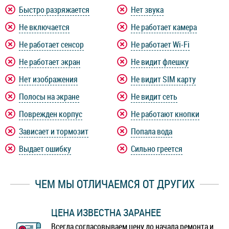
Быстро разряжается
Нет звука
Не включается
Не работает камера
Не работает сенсор
Не работает Wi-Fi
Не работает экран
Не видит флешку
Нет изображения
Не видит SIM карту
Полосы на экране
Не видит сеть
Поврежден корпус
Не работают кнопки
Зависает и тормозит
Попала вода
Выдает ошибку
Сильно греется
ЧЕМ МЫ ОТЛИЧАЕМСЯ ОТ ДРУГИХ
ЦЕНА ИЗВЕСТНА ЗАРАНЕЕ
Всегда согласовываем цену до начала ремонта и