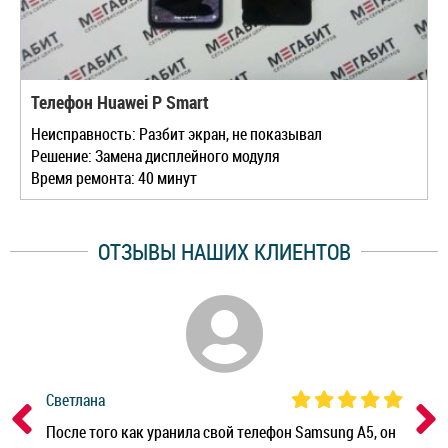
Телефон Huawei P Smart
Неисправность: Разбит экран, не показывал
Решение: Замена дисплейного модуля
Время ремонта: 40 минут
ОТЗЫВЫ НАШИХ КЛИЕНТОВ
Светлана
Дм
ным
После того как уранила свой телефон Samsung A5, он
Реб