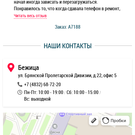
начал иногда зависать и перезагружаться.
Ноу
Понравилось то, что когда сдавала телефон в ремонт,
Беж
мастер при мне сделал быструю диагностику и сказал
Читать весь отзыв
Чит
стоимость ремонта. Спасибо мастерам за качество
Заказ: A7188
ее,
работы и оперативность!
уду
НАШИ КОНТАКТЫ
ь
Бежица
ул. Брянской Пролетарской Дивизии, д.22, офис 5
+7 (4832) 68-72-20
Пн-Пт: 10:00 - 19:00
Сб: 10:00 - 15:00
Вс: выходной