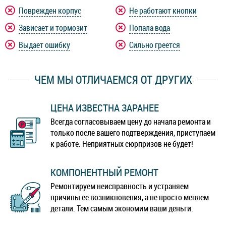
Realme X2
Realme X2 Pro
Поврежден корпус
Не работают кнопки
Зависает и тормозит
Попала вода
Realme X3
Realme X3 SuperZoom
Выдает ошибку
Сильно греется
Realme X50
Realme X50 5G
ЧЕМ МЫ ОТЛИЧАЕМСЯ ОТ ДРУГИХ
Realme X50 Pro
Realme X7
ЦЕНА ИЗВЕСТНА ЗАРАНЕЕ
Realme XT
Всегда согласовываем цену до начала ремонта и
только после вашего подтверждения, приступаем
к работе. Неприятных сюрпризов не будет!
КОМПОНЕНТНЫЙ РЕМОНТ
Ремонтируем неисправность и устраняем
причины ее возникновения, а не просто меняем
детали. Тем самым экономим ваши деньги.