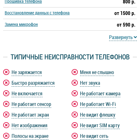
Прошивка телефона
800 р.
Realme C2s
Realme C3
Восстановление данных с телефона
от 1500 р.
Замена микрофон
Realme GT 5G
Realme GT Master Edition
от 590 р.
Развернуть
Realme GT Neo
Realme GT Neo 2
ТИПИЧНЫЕ НЕИСПРАВНОСТИ ТЕЛЕФОНОВ
Realme GT Neo 2T
Realme Narzo 20
Не заряжается
Меня не слышно
Realme Narzo 20 Pro
Realme Narzo 20A
Быстро разряжается
Нет звука
Realme Q2
Realme Q2 Pro
Не включается
Не работает камера
Не работает сенсор
Не работает Wi-Fi
Realme Q2i
Realme V13
Не работает экран
Не видит флешку
Нет изображения
Не видит SIM карту
Realme V3
Realme X
Полосы на экране
Не видит сеть