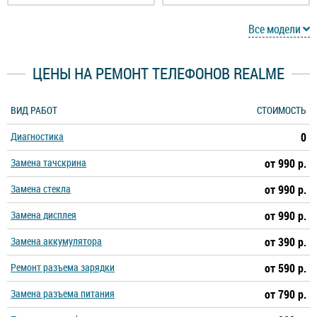
Realme 6
Realme 6 Pro
Все модели
Realme 6i
Realme 6S
ЦЕНЫ НА РЕМОНТ ТЕЛЕФОНОВ REALME
Realme 7
Realme 7 Pro
ВИД РАБОТ
СТОИМОСТЬ
Диагностика
0
Realme 7i
Realme 8
Замена тачскрина
от 990 р.
Realme 8 Pro
Realme 8i
Замена стекла
от 990 р.
Замена дисплея
от 990 р.
Realme C11
Realme C15
Замена аккумулятора
от 390 р.
Realme C2
Realme C2 2020
Ремонт разъема зарядки
от 590 р.
Замена разъема питания
от 790 р.
Realme C21
Realme C21Y