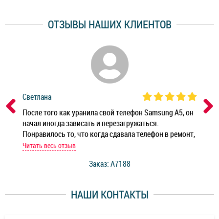
ОТЗЫВЫ НАШИХ КЛИЕНТОВ
Светлана
Дм
ным
После того как уранила свой телефон Samsung A5, он
Реб
начал иногда зависать и перезагружаться.
Ноу
Понравилось то, что когда сдавала телефон в ремонт,
Беж
мастер при мне сделал быструю диагностику и сказал
Читать весь отзыв
Чит
стоимость ремонта. Спасибо мастерам за качество
Заказ: A7188
ее,
работы и оперативность!
уду
НАШИ КОНТАКТЫ
ь