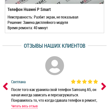
Телефон Huawei P Smart
Неисправность: Разбит экран, не показывал
Решение: Замена дисплейного модуля
Время ремонта: 40 минут
ОТЗЫВЫ НАШИХ КЛИЕНТОВ
Светлана
Дм
ным
После того как уранила свой телефон Samsung A5, он
Реб
начал иногда зависать и перезагружаться.
Ноу
Понравилось то, что когда сдавала телефон в ремонт,
Беж
мастер при мне сделал быструю диагностику и сказал
Читать весь отзыв
Чит