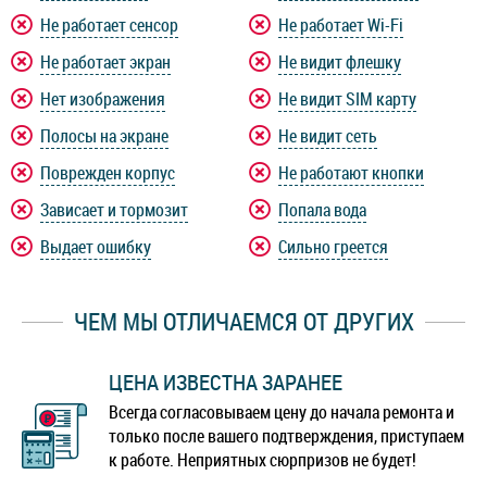
Не работает сенсор
Не работает Wi-Fi
Не работает экран
Не видит флешку
Нет изображения
Не видит SIM карту
Полосы на экране
Не видит сеть
Поврежден корпус
Не работают кнопки
Зависает и тормозит
Попала вода
Выдает ошибку
Сильно греется
ЧЕМ МЫ ОТЛИЧАЕМСЯ ОТ ДРУГИХ
ЦЕНА ИЗВЕСТНА ЗАРАНЕЕ
Всегда согласовываем цену до начала ремонта и
только после вашего подтверждения, приступаем
к работе. Неприятных сюрпризов не будет!