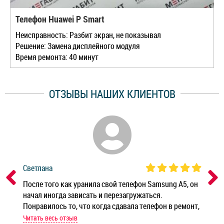
Телефон Huawei P Smart
Неисправность: Разбит экран, не показывал
Решение: Замена дисплейного модуля
Время ремонта: 40 минут
ОТЗЫВЫ НАШИХ КЛИЕНТОВ
Светлана
Дм
ным
После того как уранила свой телефон Samsung A5, он
Реб
начал иногда зависать и перезагружаться.
Ноу
Понравилось то, что когда сдавала телефон в ремонт,
Беж
мастер при мне сделал быструю диагностику и сказал
Читать весь отзыв
Чит