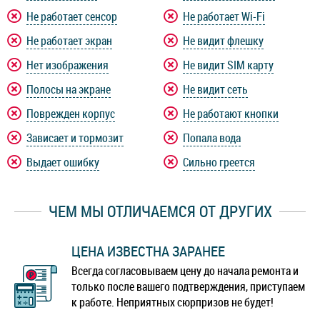
Не работает сенсор
Не работает Wi-Fi
Не работает экран
Не видит флешку
Нет изображения
Не видит SIM карту
Полосы на экране
Не видит сеть
Поврежден корпус
Не работают кнопки
Зависает и тормозит
Попала вода
Выдает ошибку
Сильно греется
ЧЕМ МЫ ОТЛИЧАЕМСЯ ОТ ДРУГИХ
ЦЕНА ИЗВЕСТНА ЗАРАНЕЕ
Всегда согласовываем цену до начала ремонта и
только после вашего подтверждения, приступаем
к работе. Неприятных сюрпризов не будет!