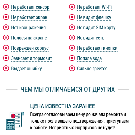
Не работает сенсор
Не работает Wi-Fi
Не работает экран
Не видит флешку
Нет изображения
Не видит SIM карту
Полосы на экране
Не видит сеть
Поврежден корпус
Не работают кнопки
Зависает и тормозит
Попала вода
Выдает ошибку
Сильно греется
ЧЕМ МЫ ОТЛИЧАЕМСЯ ОТ ДРУГИХ
ЦЕНА ИЗВЕСТНА ЗАРАНЕЕ
Всегда согласовываем цену до начала ремонта и
только после вашего подтверждения, приступаем
к работе. Неприятных сюрпризов не будет!