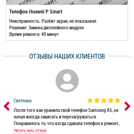
Телефон Huawei P Smart
Неисправность: Разбит экран, не показывал
Решение: Замена дисплейного модуля
Время ремонта: 40 минут
ОТЗЫВЫ НАШИХ КЛИЕНТОВ
Светлана
Дм
ным
После того как уранила свой телефон Samsung A5, он
Реб
начал иногда зависать и перезагружаться.
Ноу
Понравилось то, что когда сдавала телефон в ремонт,
Беж
мастер при мне сделал быструю диагностику и сказал
Читать весь отзыв
Чит