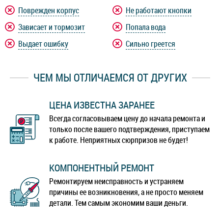
Lenovo Vibe S1 Lite
Lenovo Vibe X3
Поврежден корпус
Не работают кнопки
Зависает и тормозит
Попала вода
Lenovo Z5
Lenovo Z5s
Выдает ошибку
Сильно греется
Lenovo Z6
Lenovo Z6 Lite
ЧЕМ МЫ ОТЛИЧАЕМСЯ ОТ ДРУГИХ
Lenovo Z6 Pro
ЦЕНА ИЗВЕСТНА ЗАРАНЕЕ
Всегда согласовываем цену до начала ремонта и
только после вашего подтверждения, приступаем
к работе. Неприятных сюрпризов не будет!
КОМПОНЕНТНЫЙ РЕМОНТ
Ремонтируем неисправность и устраняем
причины ее возникновения, а не просто меняем
детали. Тем самым экономим ваши деньги.