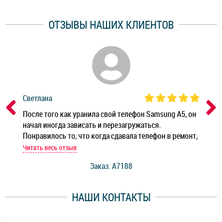
ОТЗЫВЫ НАШИХ КЛИЕНТОВ
Светлана
Дм
ным
После того как уранила свой телефон Samsung A5, он
Реб
начал иногда зависать и перезагружаться.
Ноу
Понравилось то, что когда сдавала телефон в ремонт,
Беж
мастер при мне сделал быструю диагностику и сказал
Читать весь отзыв
Чит
стоимость ремонта. Спасибо мастерам за качество
Заказ: A7188
ее,
работы и оперативность!
уду
НАШИ КОНТАКТЫ
ь