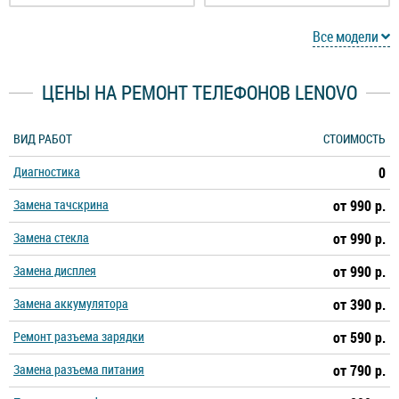
Lenovo K12 Pro
Lenovo K12
Все модели
Lenovo K13 Note
Lenovo K5 Note
ЦЕНЫ НА РЕМОНТ ТЕЛЕФОНОВ LENOVO
Lenovo K5 Play
Lenovo K5 Pro
ВИД РАБОТ
СТОИМОСТЬ
Диагностика
0
Lenovo K5
Lenovo K6 Note
Замена тачскрина
от 990 р.
Lenovo K6 Power
Lenovo K6
Замена стекла
от 990 р.
Замена дисплея
от 990 р.
Lenovo K9 Note
Lenovo K9
Замена аккумулятора
от 390 р.
Lenovo Legion Pro
Lenovo Legion 2 Pro
Ремонт разъема зарядки
от 590 р.
Замена разъема питания
от 790 р.
Lenovo Legion Duel
Lenovo Legion Duel 2