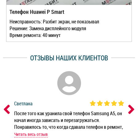
Телефон Huawei P Smart
Неисправность: Разбит экран, не показывал
Решение: Замена дисплейного модуля
Время ремонта: 40 минут
ОТЗЫВЫ НАШИХ КЛИЕНТОВ
Светлана
Дм
ным
После того как уранила свой телефон Samsung A5, он
Реб
начал иногда зависать и перезагружаться.
Ноу
Понравилось то, что когда сдавала телефон в ремонт,
Беж
мастер при мне сделал быструю диагностику и сказал
Читать весь отзыв
Чит