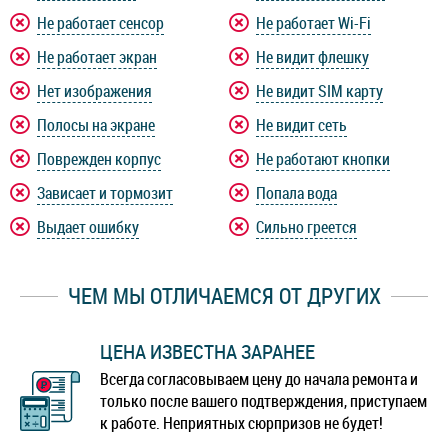
Не работает сенсор
Не работает Wi-Fi
Не работает экран
Не видит флешку
Нет изображения
Не видит SIM карту
Полосы на экране
Не видит сеть
Поврежден корпус
Не работают кнопки
Зависает и тормозит
Попала вода
Выдает ошибку
Сильно греется
ЧЕМ МЫ ОТЛИЧАЕМСЯ ОТ ДРУГИХ
ЦЕНА ИЗВЕСТНА ЗАРАНЕЕ
Всегда согласовываем цену до начала ремонта и
только после вашего подтверждения, приступаем
к работе. Неприятных сюрпризов не будет!