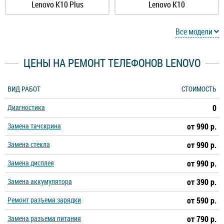
Lenovo K10 Plus
Lenovo K10
Lenovo K12 Pro
Lenovo K12
Все модели
Lenovo K13 Note
Lenovo K5 Note
ЦЕНЫ НА РЕМОНТ ТЕЛЕФОНОВ LENOVO
Lenovo K5 Play
Lenovo K5 Pro
ВИД РАБОТ
СТОИМОСТЬ
Диагностика
0
Lenovo K5
Lenovo K6 Note
Замена тачскрина
от 990 р.
Lenovo K6 Power
Lenovo K6
Замена стекла
от 990 р.
Замена дисплея
от 990 р.
Lenovo K9 Note
Lenovo K9
Замена аккумулятора
от 390 р.
Lenovo Legion Pro
Lenovo Legion 2 Pro
Ремонт разъема зарядки
от 590 р.
Замена разъема питания
от 790 р.
Lenovo Legion Duel
Lenovo Legion Duel 2