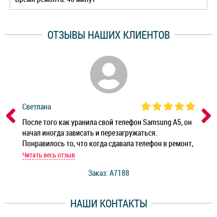
ОТЗЫВЫ НАШИХ КЛИЕНТОВ
Светлана
Дм
ным
После того как уранила свой телефон Samsung A5, он
Реб
начал иногда зависать и перезагружаться.
Ноу
Понравилось то, что когда сдавала телефон в ремонт,
Беж
мастер при мне сделал быструю диагностику и сказал
Читать весь отзыв
Чит
стоимость ремонта. Спасибо мастерам за качество
Заказ: A7188
ее,
работы и оперативность!
уду
НАШИ КОНТАКТЫ
ь