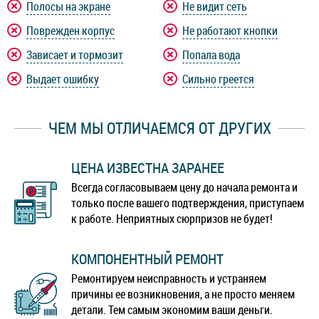
Полосы на экране
Не видит сеть
Lenovo Vibe S1 Lite
Lenovo Vibe X3
Поврежден корпус
Не работают кнопки
Зависает и тормозит
Попала вода
Lenovo Z5
Lenovo Z5s
Выдает ошибку
Сильно греется
Lenovo Z6
Lenovo Z6 Lite
ЧЕМ МЫ ОТЛИЧАЕМСЯ ОТ ДРУГИХ
Lenovo Z6 Pro
ЦЕНА ИЗВЕСТНА ЗАРАНЕЕ
Всегда согласовываем цену до начала ремонта и
только после вашего подтверждения, приступаем
к работе. Неприятных сюрпризов не будет!
КОМПОНЕНТНЫЙ РЕМОНТ
Ремонтируем неисправность и устраняем
причины ее возникновения, а не просто меняем
детали. Тем самым экономим ваши деньги.