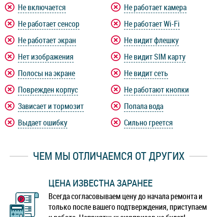
Не включается
Не работает камера
Не работает сенсор
Не работает Wi-Fi
Не работает экран
Не видит флешку
Нет изображения
Не видит SIM карту
Полосы на экране
Не видит сеть
Поврежден корпус
Не работают кнопки
Зависает и тормозит
Попала вода
Выдает ошибку
Сильно греется
ЧЕМ МЫ ОТЛИЧАЕМСЯ ОТ ДРУГИХ
ЦЕНА ИЗВЕСТНА ЗАРАНЕЕ
Всегда согласовываем цену до начала ремонта и
только после вашего подтверждения, приступаем