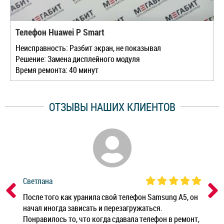
Телефон Huawei P Smart
Неисправность: Разбит экран, не показывал
Решение: Замена дисплейного модуля
Время ремонта: 40 минут
ОТЗЫВЫ НАШИХ КЛИЕНТОВ
Светлана
Дм
ным
После того как уранила свой телефон Samsung A5, он
Реб
начал иногда зависать и перезагружаться.
Ноу
Понравилось то, что когда сдавала телефон в ремонт,
Беж