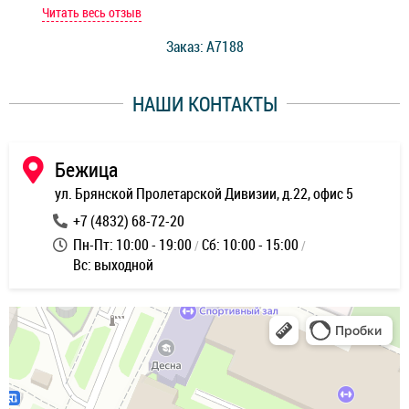
мастер при мне сделал быструю диагностику и сказал
Читать весь отзыв
Чит
стоимость ремонта. Спасибо мастерам за качество
Заказ: A7188
ее,
работы и оперативность!
уду
НАШИ КОНТАКТЫ
ь
Бежица
ул. Брянской Пролетарской Дивизии, д.22, офис 5
+7 (4832) 68-72-20
Пн-Пт: 10:00 - 19:00
Сб: 10:00 - 15:00
Вс: выходной