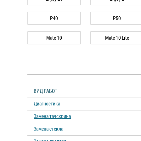
P40
P50
Mate 10
Mate 10 Lite
Mate 20 X
Mate 30
Nova 2 Plus
Nova 2i
ВИД РАБОТ
P Smart
P Smart Z
Диагностика
P9 Lite
P9 Plus
Замена тачскрина
Замена стекла
P20 Lite
P20 Pro