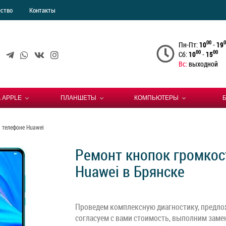
ество
Контакты
00
0
Пн-Пт:
10
-
19
00
00
Сб:
10
-
15
Вс:
выходной
 APPLE
ПЛАНШЕТЫ
КОМПЬЮТЕРЫ
 телефоне Huawei
Ремонт кнопок громкос
Huawei в Брянске
Проведем комплексную диагностику, предло
согласуем с вами стоимость, выполним заме