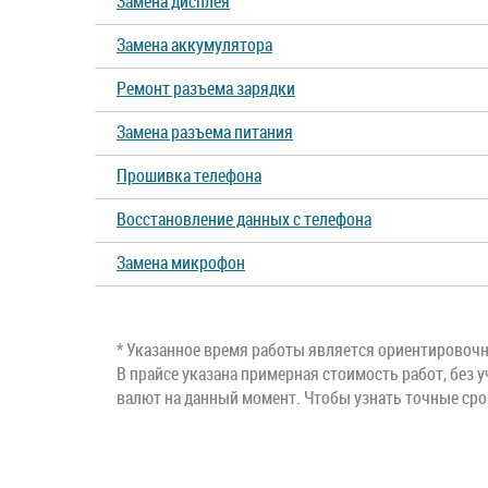
Замена дисплея
Замена аккумулятора
P40 Lite E
P40 Pro
Ремонт разъема зарядки
Y6
Y6s
Замена разъема питания
Прошивка телефона
Y7 Prime
Y8p
Восстановление данных с телефона
Замена микрофон
* Указанное время работы является ориентировочны
В прайсе указана примерная стоимость работ, без у
валют на данный момент. Чтобы узнать точные ср