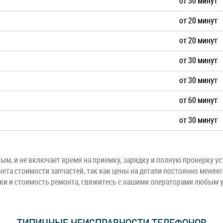
от 30 минут
от 20 минут
P50 Pro
Y3
от 20 минут
Y6 Prime
Y7
от 30 минут
от 30 минут
Y9
Y9S
от 60 минут
от 30 минут
м, и не включает время на приемку, зарядку и полную проверку ус
чета стоимости запчастей, так как цены на детали постоянно меняю
оки и стоимость ремонта, свяжитесь с нашими операторами любым 
ТИПИЧНЫЕ НЕИСПРАВНОСТИ ТЕЛЕФОНОВ