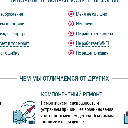
изображения
Меня не слышно
сы на экране
Нет звука
ежден корпус
Не работает камера
сает и тормозит
Не работает Wi-Fi
ет ошибку
Не видит флешку
ЧЕМ МЫ ОТЛИЧАЕМСЯ ОТ ДРУГИХ
КОМПОНЕНТНЫЙ РЕМОНТ
а
Ремонтируем неисправность и
устраняем причины ее возникновения,
.
а не просто меняем детали. Тем самым
экономим ваши деньги.