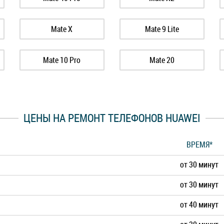
Mate X
Mate 9 Lite
Mate 10 Pro
Mate 20
Mate 30 Pro
Nova
ЦЕНЫ НА РЕМОНТ ТЕЛЕФОНОВ HUAWEI
Nova 2s
Nova 3
ВРЕМЯ*
P Smart Pro
Ascend P7
от 30 минут
P10
P10 Lite
от 30 минут
от 40 минут
P30
P30 Lite