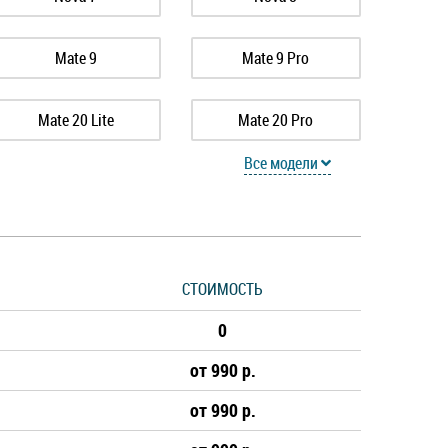
Mate 9
Mate 9 Pro
Mate 20 Lite
Mate 20 Pro
Все модели
Nova Plus
Nova 2
Nova 3i
Nova 5T
СТОИМОСТЬ
P8 Lite
P9
0
P10 Plus
P20
от 990 р.
от 990 р.
P30 Pro
P40 Lite