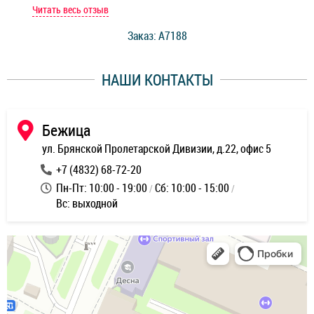
мастер при мне сделал быструю диагностику и сказал
Читать весь отзыв
Чит
стоимость ремонта. Спасибо мастерам за качество
Заказ: A7188
ее,
работы и оперативность!
уду
НАШИ КОНТАКТЫ
ь
Бежица
ул. Брянской Пролетарской Дивизии, д.22, офис 5
+7 (4832) 68-72-20
Пн-Пт: 10:00 - 19:00
Сб: 10:00 - 15:00
Вс: выходной