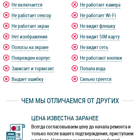
Не включается
Не работает камера
Не работает сенсор
Не работает Wi-Fi
Не работает экран
Не видит флешку
Нет изображения
Не видит SIM карту
Полосы на экране
Не видит сеть
Поврежден корпус
Не работают кнопки
Зависает и тормозит
Попала вода
Выдает ошибку
Сильно греется
ЧЕМ МЫ ОТЛИЧАЕМСЯ ОТ ДРУГИХ
ЦЕНА ИЗВЕСТНА ЗАРАНЕЕ
Всегда согласовываем цену до начала ремонта и
только после вашего подтверждения, приступаем