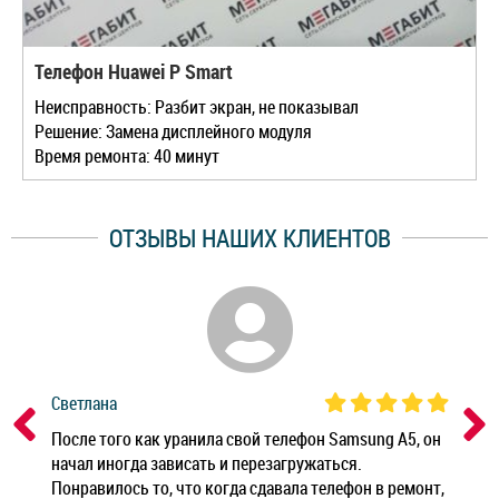
Телефон Huawei P Smart
Неисправность: Разбит экран, не показывал
Решение: Замена дисплейного модуля
Время ремонта: 40 минут
ОТЗЫВЫ НАШИХ КЛИЕНТОВ
Светлана
Дм
ным
После того как уранила свой телефон Samsung A5, он
Реб
начал иногда зависать и перезагружаться.
Ноу
Понравилось то, что когда сдавала телефон в ремонт,
Беж