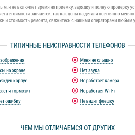
м, и не включает время на приемку, зарядку и полную проверку ус
чета стоимости запчастей, так как цены на детали постоянно меняю
оки и стоимость ремонта, свяжитесь с нашими операторами любым 
ТИПИЧНЫЕ НЕИСПРАВНОСТИ ТЕЛЕФОНОВ
изображения
Меня не слышно
сы на экране
Нет звука
ежден корпус
Не работает камера
сает и тормозит
Не работает Wi-Fi
ет ошибку
Не видит флешку
ЧЕМ МЫ ОТЛИЧАЕМСЯ ОТ ДРУГИХ