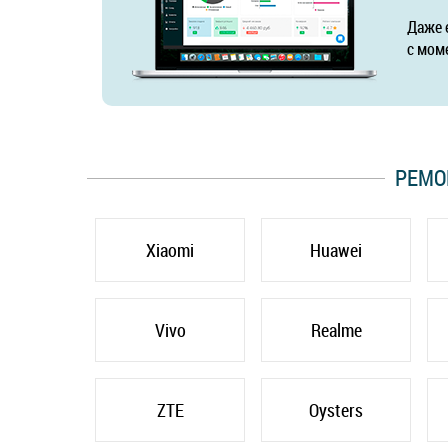
Даже 
с мом
РЕМО
Xiaomi
Huawei
Vivo
Realme
ZTE
Oysters