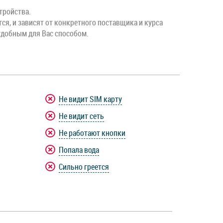
тройства.
тся, и зависят от конкретного поставщика и курса
удобным для Вас способом.
Не видит SIM карту
Не видит сеть
Не работают кнопки
Попала вода
Сильно греется