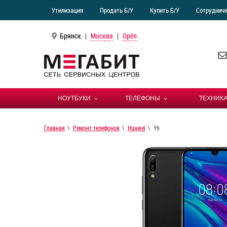
Утилизация
Продать Б/У
Купить Б/У
Сотруднич
Брянск
|
Москва
|
Орёл
НОУТБУКИ
ТЕЛЕФОНЫ
ТЕХНИКА
Главная
Ремонт телефонов
Huawei
Y6