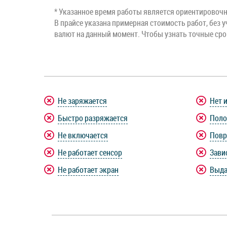
* Указанное время работы является ориентировочны
В прайсе указана примерная стоимость работ, без у
валют на данный момент. Чтобы узнать точные ср
Не заряжается
Нет 
Быстро разряжается
Поло
Не включается
Повр
Не работает сенсор
Зави
Не работает экран
Выда