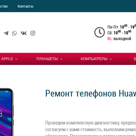
ество
Контакты
00
0
Пн-Пт:
10
-
19
00
00
Сб:
10
-
15
Вс:
выходной
 APPLE
ПЛАНШЕТЫ
КОМПЬЮТЕРЫ
Ремонт телефонов Huaw
Проведем комплексную диагностику, предло
согласуем с вами стоимость, выполним ремон