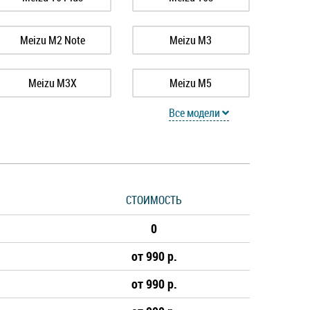
Meizu M2 Note
Meizu M3
Meizu M3X
Meizu M5
Все модели
Meizu M6 Note
Meizu M6s
Meizu M8 Note
Meizu MX2
СТОИМОСТЬ
Meizu Note 8
Meizu Note 9
0
Meizu Pro 7 Plus
Meizu U10
от 990 р.
от 990 р.