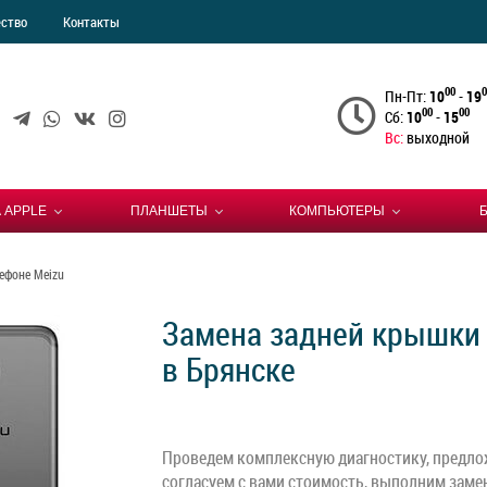
ество
Контакты
00
0
Пн-Пт:
10
-
19
00
00
Сб:
10
-
15
Вс:
выходной
 APPLE
ПЛАНШЕТЫ
КОМПЬЮТЕРЫ
ефоне Meizu
Замена задней крышки 
в Брянске
Проведем комплексную диагностику, предло
согласуем с вами стоимость, выполним заме