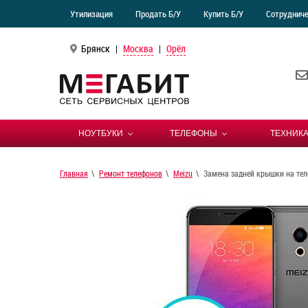
Утилизация
Продать Б/У
Купить Б/У
Сотруднич
Брянск
|
Москва
|
Орёл
НОУТБУКИ
ТЕЛЕФОНЫ
ТЕХНИКА
Главная
Ремонт телефонов
Meizu
Замена задней крышки на тел