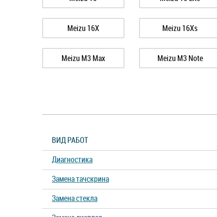
Meizu 16X
Meizu 16Xs
Meizu M3 Max
Meizu M3 Note
Meizu M5 Note
Meizu M5c
Meizu M6T
Meizu M8
ВИД РАБОТ
Meizu MX4
Meizu MX4 Pro
Диагностика
Meizu Pro 6
Meizu Pro 6 Plus
Замена тачскрина
Замена стекла
Meizu U20
Meizu V8 Pro