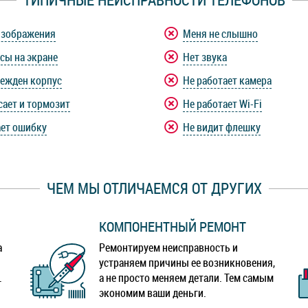
изображения
Меня не слышно
сы на экране
Нет звука
ежден корпус
Не работает камера
сает и тормозит
Не работает Wi-Fi
ет ошибку
Не видит флешку
ЧЕМ МЫ ОТЛИЧАЕМСЯ ОТ ДРУГИХ
КОМПОНЕНТНЫЙ РЕМОНТ
а
Ремонтируем неисправность и
устраняем причины ее возникновения,
.
а не просто меняем детали. Тем самым
экономим ваши деньги.