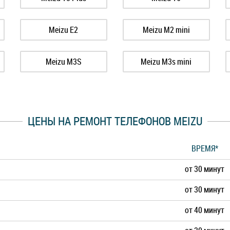
Meizu E2
Meizu M2 mini
Meizu M3S
Meizu M3s mini
Meizu M5s
Meizu M6
ЦЕНЫ НА РЕМОНТ ТЕЛЕФОНОВ MEIZU
Meizu M8c
Meizu M8 Lite
ВРЕМЯ*
Meizu MX5
Meizu MX6
от 30 минут
Meizu Pro 6s
Meizu Pro 7
от 30 минут
от 40 минут
Meizu X8