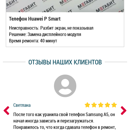
Телефон Huawei P Smart
Неисправность: Разбит экран, не показывал
Решение: Замена дисплейного модуля
Время ремонта: 40 минут
ОТЗЫВЫ НАШИХ КЛИЕНТОВ
Светлана
Дм
ным
После того как уранила свой телефон Samsung A5, он
Реб
начал иногда зависать и перезагружаться.
Ноу
Понравилось то, что когда сдавала телефон в ремонт,
Беж