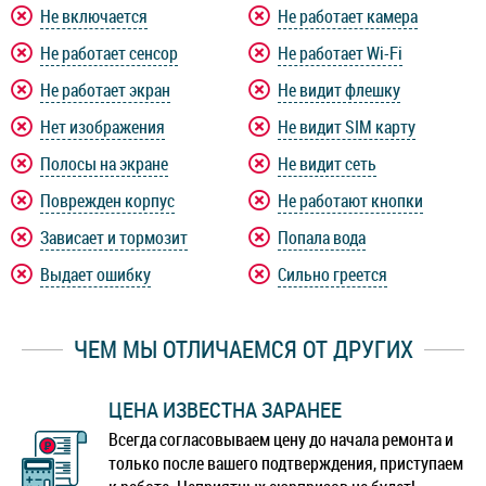
Не включается
Не работает камера
Не работает сенсор
Не работает Wi-Fi
Не работает экран
Не видит флешку
Нет изображения
Не видит SIM карту
Полосы на экране
Не видит сеть
Поврежден корпус
Не работают кнопки
Зависает и тормозит
Попала вода
Выдает ошибку
Сильно греется
ЧЕМ МЫ ОТЛИЧАЕМСЯ ОТ ДРУГИХ
ЦЕНА ИЗВЕСТНА ЗАРАНЕЕ
Всегда согласовываем цену до начала ремонта и
только после вашего подтверждения, приступаем