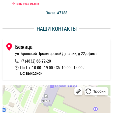
мастер при мне сделал быструю диагностику и сказал
Читать весь отзыв
Чит
стоимость ремонта. Спасибо мастерам за качество
Заказ: A7188
ее,
работы и оперативность!
уду
НАШИ КОНТАКТЫ
ь
Бежица
ул. Брянской Пролетарской Дивизии, д.22, офис 5
+7 (4832) 68-72-20
Пн-Пт: 10:00 - 19:00
Сб: 10:00 - 15:00
Вс: выходной