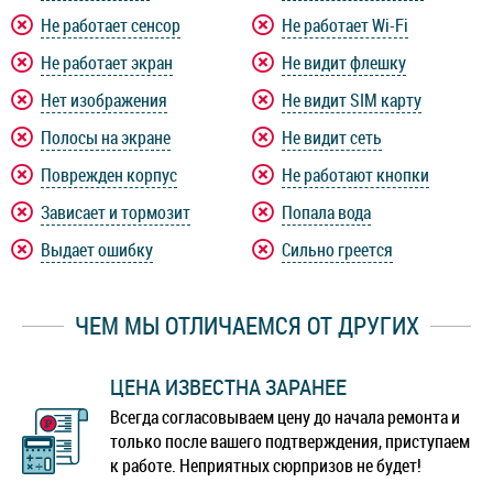
Не работает сенсор
Не работает Wi-Fi
Не работает экран
Не видит флешку
Нет изображения
Не видит SIM карту
Полосы на экране
Не видит сеть
Поврежден корпус
Не работают кнопки
Зависает и тормозит
Попала вода
Выдает ошибку
Сильно греется
ЧЕМ МЫ ОТЛИЧАЕМСЯ ОТ ДРУГИХ
ЦЕНА ИЗВЕСТНА ЗАРАНЕЕ
Всегда согласовываем цену до начала ремонта и
только после вашего подтверждения, приступаем
к работе. Неприятных сюрпризов не будет!