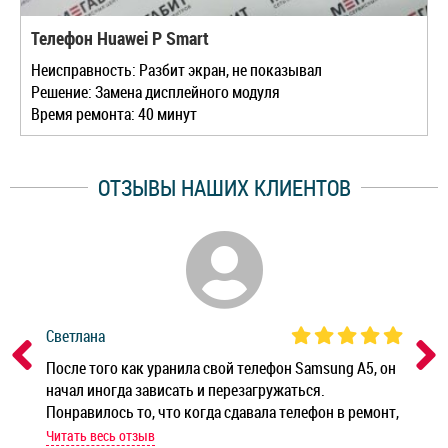
Телефон Huawei P Smart
Неисправность: Разбит экран, не показывал
Решение: Замена дисплейного модуля
Время ремонта: 40 минут
ОТЗЫВЫ НАШИХ КЛИЕНТОВ
Светлана
Дм
ным
После того как уранила свой телефон Samsung A5, он
Реб
начал иногда зависать и перезагружаться.
Ноу
Понравилось то, что когда сдавала телефон в ремонт,
Беж
мастер при мне сделал быструю диагностику и сказал
Читать весь отзыв
Чит