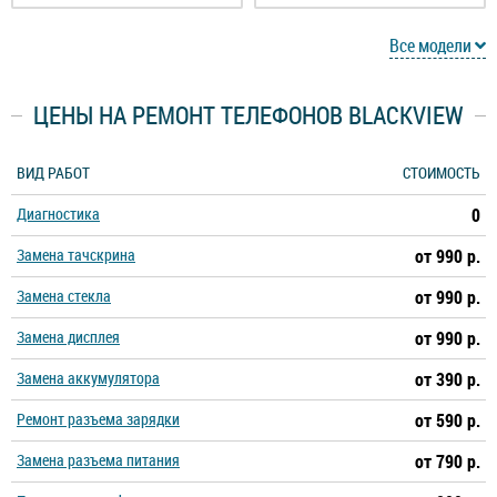
Blackview A60 Pro
Blackview A7
Все модели
Blackview A7 Pro
Blackview A70
ЦЕНЫ НА РЕМОНТ ТЕЛЕФОНОВ BLACKVIEW
Blackview A80
Blackview A80 Plus
ВИД РАБОТ
СТОИМОСТЬ
Диагностика
0
Blackview A80 Pro
Blackview A80s
Замена тачскрина
от 990 р.
Blackview A90
Blackview BL5000
Замена стекла
от 990 р.
Замена дисплея
от 990 р.
Blackview BL6000 Pro
Blackview BV4000 Pro
Замена аккумулятора
от 390 р.
Blackview BV4900 Pro
Blackview BV4900 Slim
Ремонт разъема зарядки
от 590 р.
Замена разъема питания
от 790 р.
Blackview BV4900s
Blackview BV5100