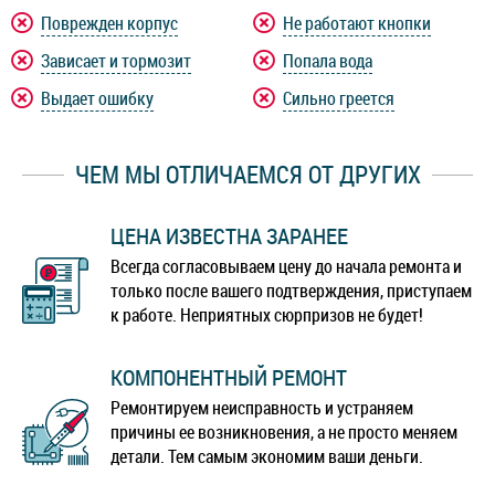
Blackview BV6900
Blackview BV7000
Поврежден корпус
Не работают кнопки
Зависает и тормозит
Попала вода
Blackview BV7000 Pro
Blackview BV8000 Pro
Выдает ошибку
Сильно греется
Blackview BV9000
Blackview BV9000 Pro
ЧЕМ МЫ ОТЛИЧАЕМСЯ ОТ ДРУГИХ
Blackview BV9100
Blackview BV9500
ЦЕНА ИЗВЕСТНА ЗАРАНЕЕ
Blackview BV9500 Plus
Blackview BV9500 Pro
Всегда согласовываем цену до начала ремонта и
только после вашего подтверждения, приступаем
Blackview BV9600
Blackview BV9600 Pro
к работе. Неприятных сюрпризов не будет!
Blackview BV9600E
Blackview BV9700 Pro
КОМПОНЕНТНЫЙ РЕМОНТ
Ремонтируем неисправность и устраняем
Blackview BV9800
Blackview BV9800 Pro
причины ее возникновения, а не просто меняем
детали. Тем самым экономим ваши деньги.
Blackview BV9900
Blackview BV9900 Pro