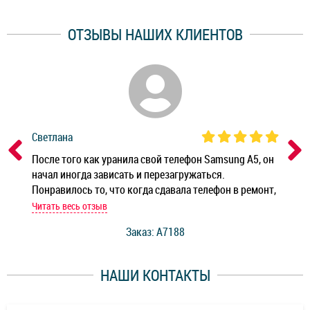
ОТЗЫВЫ НАШИХ КЛИЕНТОВ
Светлана
Дм
ным
После того как уранила свой телефон Samsung A5, он
Реб
начал иногда зависать и перезагружаться.
Ноу
Понравилось то, что когда сдавала телефон в ремонт,
Беж
мастер при мне сделал быструю диагностику и сказал
Читать весь отзыв
Чит
стоимость ремонта. Спасибо мастерам за качество
Заказ: A7188
ее,
работы и оперативность!
уду
НАШИ КОНТАКТЫ
ь