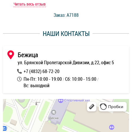
мастер при мне сделал быструю диагностику и сказал
Читать весь отзыв
Чит
стоимость ремонта. Спасибо мастерам за качество
Заказ: A7188
ее,
работы и оперативность!
уду
НАШИ КОНТАКТЫ
ь
Бежица
ул. Брянской Пролетарской Дивизии, д.22, офис 5
+7 (4832) 68-72-20
Пн-Пт: 10:00 - 19:00
Сб: 10:00 - 15:00
Вс: выходной