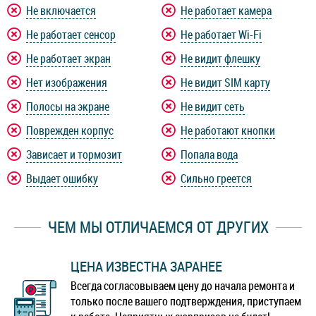
Не включается
Не работает камера
Не работает сенсор
Не работает Wi-Fi
Не работает экран
Не видит флешку
Нет изображения
Не видит SIM карту
Полосы на экране
Не видит сеть
Поврежден корпус
Не работают кнопки
Зависает и тормозит
Попала вода
Выдает ошибку
Сильно греется
ЧЕМ МЫ ОТЛИЧАЕМСЯ ОТ ДРУГИХ
ЦЕНА ИЗВЕСТНА ЗАРАНЕЕ
Всегда согласовываем цену до начала ремонта и
только после вашего подтверждения, приступаем