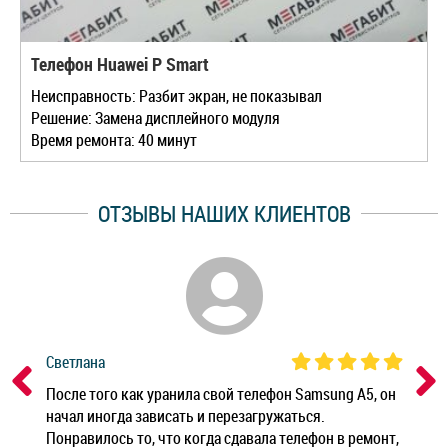
Телефон Huawei P Smart
Неисправность: Разбит экран, не показывал
Решение: Замена дисплейного модуля
Время ремонта: 40 минут
ОТЗЫВЫ НАШИХ КЛИЕНТОВ
Светлана
Дм
ным
После того как уранила свой телефон Samsung A5, он
Реб
начал иногда зависать и перезагружаться.
Ноу
Понравилось то, что когда сдавала телефон в ремонт,
Беж