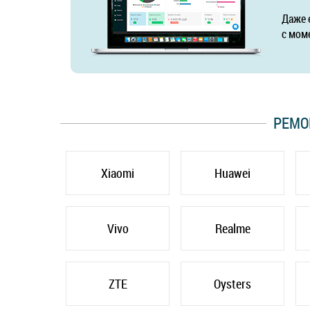
Даже 
с мом
РЕМО
Xiaomi
Huawei
Vivo
Realme
ZTE
Oysters