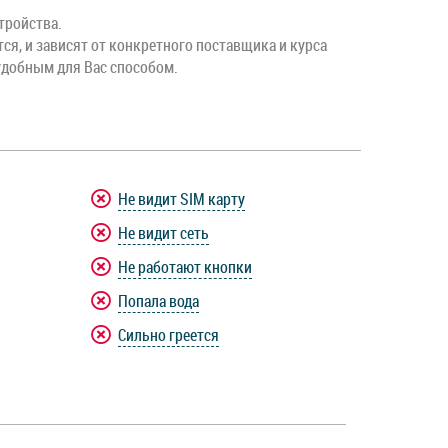
тройства.
тся, и зависят от конкретного поставщика и курса
удобным для Вас способом.
Не видит SIM карту
Не видит сеть
Не работают кнопки
Попала вода
Сильно греется