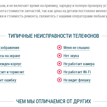
м, и не включает время на приемку, зарядку и полную проверку ус
чета стоимости запчастей, так как цены на детали постоянно меняю
оки и стоимость ремонта, свяжитесь с нашими операторами любым 
ТИПИЧНЫЕ НЕИСПРАВНОСТИ ТЕЛЕФОНОВ
изображения
Меня не слышно
сы на экране
Нет звука
ежден корпус
Не работает камера
сает и тормозит
Не работает Wi-Fi
ет ошибку
Не видит флешку
ЧЕМ МЫ ОТЛИЧАЕМСЯ ОТ ДРУГИХ