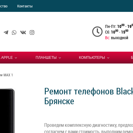
ество
Контакты
00
0
Пн-Пт:
10
-
19
00
00
Сб:
10
-
15
Вс:
выходной
 APPLE
ПЛАНШЕТЫ
КОМПЬЮТЕРЫ
iew MAX 1
Ремонт телефонов Blac
Брянске
Проведем комплексную диагностику, предло
согласуем с вами стоимость, выполним ремон