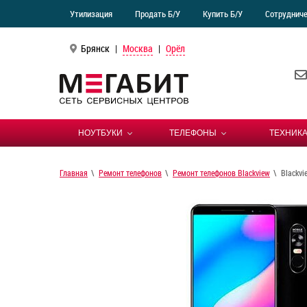
Утилизация
Продать Б/У
Купить Б/У
Сотруднич
Брянск
|
Москва
|
Орёл
НОУТБУКИ
ТЕЛЕФОНЫ
ТЕХНИКА
Главная
Ремонт телефонов
Ремонт телефонов Blackview
Blackv