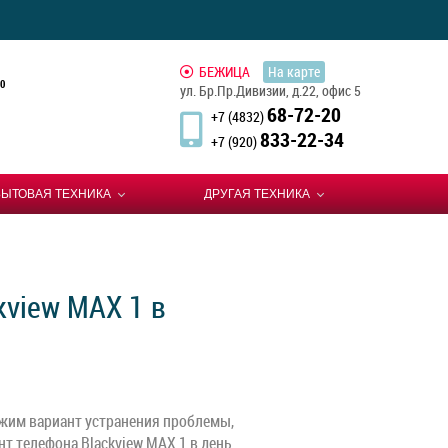
БЕЖИЦА
На карте
0
ул. Бр.Пр.Дивизии, д.22, офис 5
68-72-20
+7 (4832)
833-22-34
+7 (920)
БЫТОВАЯ ТЕХНИКА
ДРУГАЯ ТЕХНИКА
kview MAX 1 в
жим вариант устранения проблемы,
т телефона Blackview MAX 1 в день