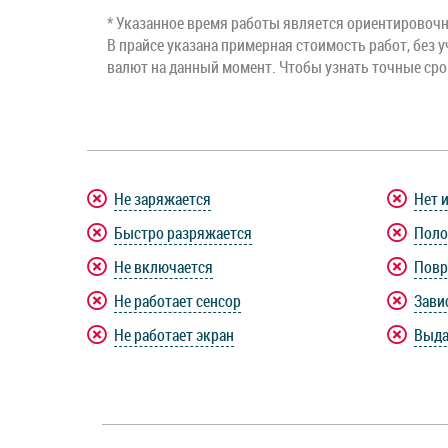
* Указанное время работы является ориентировочны
В прайсе указана примерная стоимость работ, без у
валют на данный момент. Чтобы узнать точные ср
Не заряжается
Нет 
Быстро разряжается
Поло
Не включается
Повр
Не работает сенсор
Зави
Не работает экран
Выда