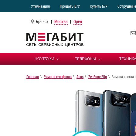
Утилизация
Продать Б/У
Купить Б/У
Сотруднич
Брянск
|
Москва
|
Орёл
НОУТБУКИ
ТЕЛЕФОНЫ
ТЕХНИКА
Главная
Ремонт телефонов
Asus
ZenFone Flip
Замена стекла н