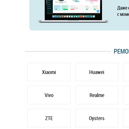
Даже 
с мом
РЕМО
Xiaomi
Huawei
Vivo
Realme
ZTE
Oysters