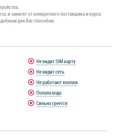
тройства.
тся, и зависят от конкретного поставщика и курса
удобным для Вас способом.
Не видит SIM карту
Не видит сеть
Не работают кнопки
Попала вода
Сильно греется