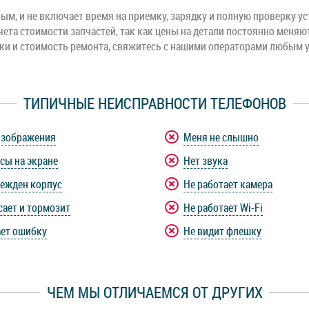
м, и не включает время на приемку, зарядку и полную проверку ус
чета стоимости запчастей, так как цены на детали постоянно меняю
оки и стоимость ремонта, свяжитесь с нашими операторами любым 
ТИПИЧНЫЕ НЕИСПРАВНОСТИ ТЕЛЕФОНОВ
изображения
Меня не слышно
сы на экране
Нет звука
ежден корпус
Не работает камера
сает и тормозит
Не работает Wi-Fi
ет ошибку
Не видит флешку
ЧЕМ МЫ ОТЛИЧАЕМСЯ ОТ ДРУГИХ