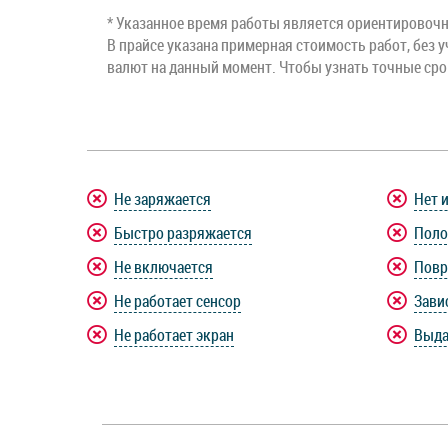
* Указанное время работы является ориентировочны
В прайсе указана примерная стоимость работ, без у
валют на данный момент. Чтобы узнать точные ср
Не заряжается
Нет 
Быстро разряжается
Поло
Не включается
Повр
Не работает сенсор
Зави
Не работает экран
Выда