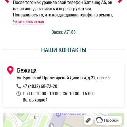
ным
После того как уранила свой телефон Samsung A5, он
Реб
начал иногда зависать и перезагружаться.
Ноу
Понравилось то, что когда сдавала телефон в ремонт,
Беж
мастер при мне сделал быструю диагностику и сказал
Читать весь отзыв
Чит
стоимость ремонта. Спасибо мастерам за качество
Заказ: A7188
ее,
работы и оперативность!
уду
НАШИ КОНТАКТЫ
ь
Бежица
ул. Брянской Пролетарской Дивизии, д.22, офис 5
+7 (4832) 68-72-20
Пн-Пт: 10:00 - 19:00
Сб: 10:00 - 15:00
Вс: выходной