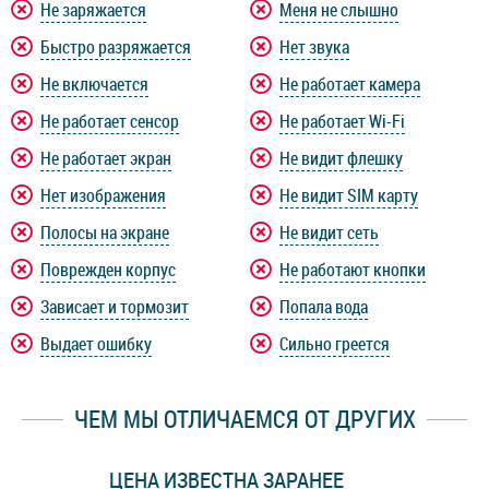
Не заряжается
Меня не слышно
Быстро разряжается
Нет звука
Не включается
Не работает камера
Не работает сенсор
Не работает Wi-Fi
Не работает экран
Не видит флешку
Нет изображения
Не видит SIM карту
Полосы на экране
Не видит сеть
Поврежден корпус
Не работают кнопки
Зависает и тормозит
Попала вода
Выдает ошибку
Сильно греется
ЧЕМ МЫ ОТЛИЧАЕМСЯ ОТ ДРУГИХ
ЦЕНА ИЗВЕСТНА ЗАРАНЕЕ