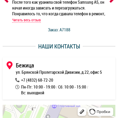
ным
После того как уранила свой телефон Samsung A5, он
Реб
начал иногда зависать и перезагружаться.
Ноу
Понравилось то, что когда сдавала телефон в ремонт,
Беж
мастер при мне сделал быструю диагностику и сказал
Читать весь отзыв
Чит
стоимость ремонта. Спасибо мастерам за качество
Заказ: A7188
ее,
работы и оперативность!
уду
НАШИ КОНТАКТЫ
ь
Бежица
ул. Брянской Пролетарской Дивизии, д.22, офис 5
+7 (4832) 68-72-20
Пн-Пт: 10:00 - 19:00
Сб: 10:00 - 15:00
Вс: выходной