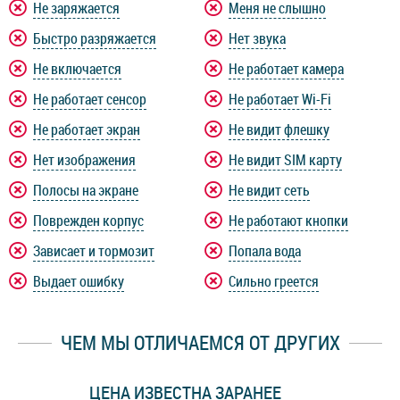
Не заряжается
Меня не слышно
Быстро разряжается
Нет звука
Не включается
Не работает камера
Не работает сенсор
Не работает Wi-Fi
Не работает экран
Не видит флешку
Нет изображения
Не видит SIM карту
Полосы на экране
Не видит сеть
Поврежден корпус
Не работают кнопки
Зависает и тормозит
Попала вода
Выдает ошибку
Сильно греется
ЧЕМ МЫ ОТЛИЧАЕМСЯ ОТ ДРУГИХ
ЦЕНА ИЗВЕСТНА ЗАРАНЕЕ