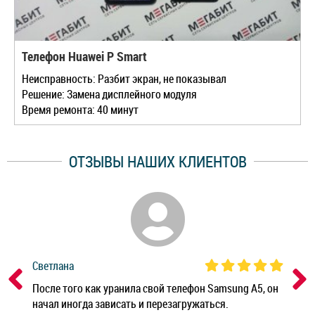
Телефон Huawei P Smart
Неисправность: Разбит экран, не показывал
Решение: Замена дисплейного модуля
Время ремонта: 40 минут
ОТЗЫВЫ НАШИХ КЛИЕНТОВ
Светлана
Дм
ным
После того как уранила свой телефон Samsung A5, он
Реб
начал иногда зависать и перезагружаться.
Ноу