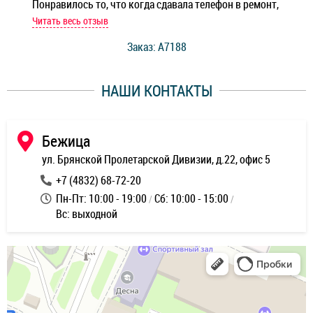
Понравилось то, что когда сдавала телефон в ремонт,
Беж
мастер при мне сделал быструю диагностику и сказал
Читать весь отзыв
Чит
стоимость ремонта. Спасибо мастерам за качество
Заказ: A7188
ее,
работы и оперативность!
уду
НАШИ КОНТАКТЫ
ь
Бежица
ул. Брянской Пролетарской Дивизии, д.22, офис 5
+7 (4832) 68-72-20
Пн-Пт: 10:00 - 19:00
Сб: 10:00 - 15:00
Вс: выходной