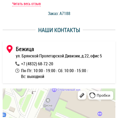
мастер при мне сделал быструю диагностику и сказал
Читать весь отзыв
Чит
стоимость ремонта. Спасибо мастерам за качество
Заказ: A7188
ее,
работы и оперативность!
уду
НАШИ КОНТАКТЫ
ь
Бежица
ул. Брянской Пролетарской Дивизии, д.22, офис 5
+7 (4832) 68-72-20
Пн-Пт: 10:00 - 19:00
Сб: 10:00 - 15:00
Вс: выходной