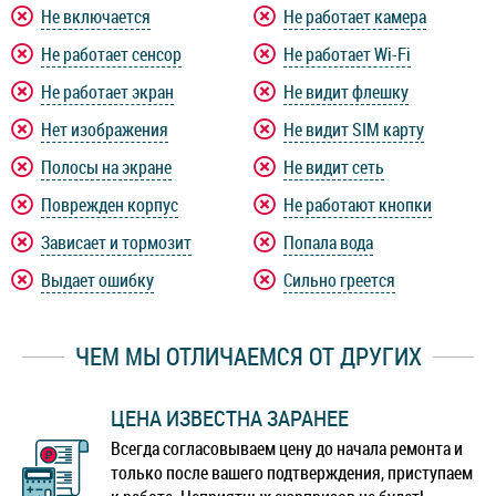
Не включается
Не работает камера
Не работает сенсор
Не работает Wi-Fi
Не работает экран
Не видит флешку
Нет изображения
Не видит SIM карту
Полосы на экране
Не видит сеть
Поврежден корпус
Не работают кнопки
Зависает и тормозит
Попала вода
Выдает ошибку
Сильно греется
ЧЕМ МЫ ОТЛИЧАЕМСЯ ОТ ДРУГИХ
ЦЕНА ИЗВЕСТНА ЗАРАНЕЕ
Всегда согласовываем цену до начала ремонта и
только после вашего подтверждения, приступаем