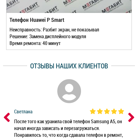
Телефон Huawei P Smart
Неисправность: Разбит экран, не показывал
Решение: Замена дисплейного модуля
Время ремонта: 40 минут
ОТЗЫВЫ НАШИХ КЛИЕНТОВ
Светлана
Дм
ным
После того как уранила свой телефон Samsung A5, он
Реб
начал иногда зависать и перезагружаться.
Ноу
Понравилось то, что когда сдавала телефон в ремонт,
Беж