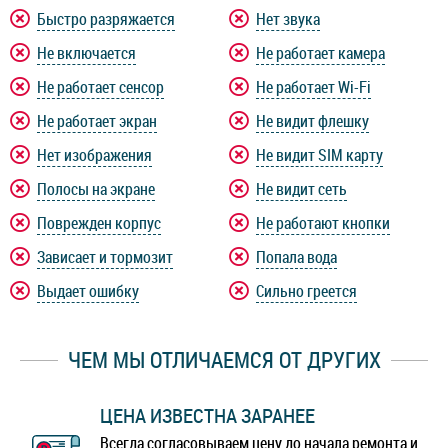
Быстро разряжается
Нет звука
Не включается
Не работает камера
Не работает сенсор
Не работает Wi-Fi
Не работает экран
Не видит флешку
Нет изображения
Не видит SIM карту
Полосы на экране
Не видит сеть
Поврежден корпус
Не работают кнопки
Зависает и тормозит
Попала вода
Выдает ошибку
Сильно греется
ЧЕМ МЫ ОТЛИЧАЕМСЯ ОТ ДРУГИХ
ЦЕНА ИЗВЕСТНА ЗАРАНЕЕ
Всегда согласовываем цену до начала ремонта и