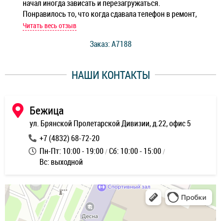
начал иногда зависать и перезагружаться.
Ноу
Понравилось то, что когда сдавала телефон в ремонт,
Беж
мастер при мне сделал быструю диагностику и сказал
Читать весь отзыв
Чит
стоимость ремонта. Спасибо мастерам за качество
Заказ: A7188
ее,
работы и оперативность!
уду
НАШИ КОНТАКТЫ
ь
Бежица
ул. Брянской Пролетарской Дивизии, д.22, офис 5
+7 (4832) 68-72-20
Пн-Пт: 10:00 - 19:00
Сб: 10:00 - 15:00
Вс: выходной