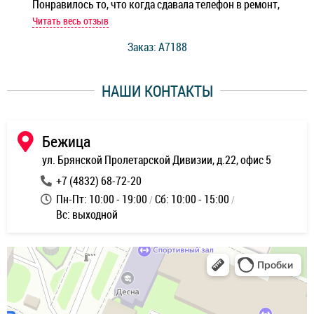
Понравилось то, что когда сдавала телефон в ремонт,
Беж
мастер при мне сделал быструю диагностику и сказал
Читать весь отзыв
Чит
стоимость ремонта. Спасибо мастерам за качество
Заказ: A7188
ее,
работы и оперативность!
уду
НАШИ КОНТАКТЫ
ь
Бежица
ул. Брянской Пролетарской Дивизии, д.22, офис 5
+7 (4832) 68-72-20
Пн-Пт: 10:00 - 19:00
Сб: 10:00 - 15:00
Вс: выходной