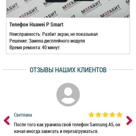
Телефон Huawei P Smart
Неисправность: Разбит экран, не показывал
Решение: Замена дисплейного модуля
Время ремонта: 40 минут
ОТЗЫВЫ НАШИХ КЛИЕНТОВ
Светлана
Дм
ным
После того как уранила свой телефон Samsung A5, он
Реб
начал иногда зависать и перезагружаться.
Ноу