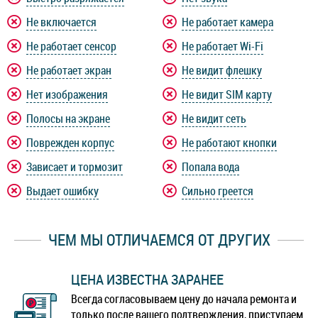
Не включается
Не работает камера
Не работает сенсор
Не работает Wi-Fi
Не работает экран
Не видит флешку
Нет изображения
Не видит SIM карту
Полосы на экране
Не видит сеть
Поврежден корпус
Не работают кнопки
Зависает и тормозит
Попала вода
Выдает ошибку
Сильно греется
ЧЕМ МЫ ОТЛИЧАЕМСЯ ОТ ДРУГИХ
ЦЕНА ИЗВЕСТНА ЗАРАНЕЕ
Всегда согласовываем цену до начала ремонта и
только после вашего подтверждения, приступаем