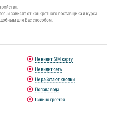
тройства.
тся, и зависят от конкретного поставщика и курса
удобным для Вас способом.
Не видит SIM карту
Не видит сеть
Не работают кнопки
Попала вода
Сильно греется