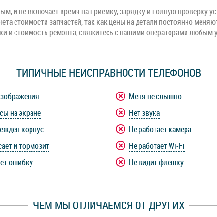
м, и не включает время на приемку, зарядку и полную проверку ус
чета стоимости запчастей, так как цены на детали постоянно меняю
оки и стоимость ремонта, свяжитесь с нашими операторами любым 
ТИПИЧНЫЕ НЕИСПРАВНОСТИ ТЕЛЕФОНОВ
изображения
Меня не слышно
сы на экране
Нет звука
ежден корпус
Не работает камера
сает и тормозит
Не работает Wi-Fi
ет ошибку
Не видит флешку
ЧЕМ МЫ ОТЛИЧАЕМСЯ ОТ ДРУГИХ