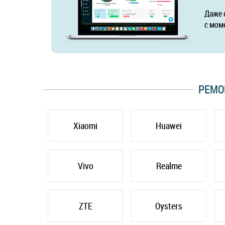
Даже 
с мом
РЕМО
Xiaomi
Huawei
Vivo
Realme
ZTE
Oysters