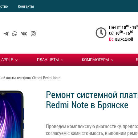
ество
Контакты
00
0
Пн-Пт:
10
-
19
00
00
Сб:
10
-
15
Вс:
выходной
 APPLE
ПЛАНШЕТЫ
КОМПЬЮТЕРЫ
ной платы телефона Xiaomi Redmi Note
Ремонт системной плат
Redmi Note в Брянске
Проведем комплексную диагностику, предло
согласуем с вами стоимость, выполним ремо