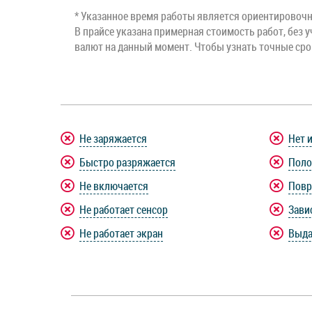
* Указанное время работы является ориентировочны
В прайсе указана примерная стоимость работ, без у
валют на данный момент. Чтобы узнать точные ср
Не заряжается
Нет 
Быстро разряжается
Поло
Не включается
Повр
Не работает сенсор
Зави
Не работает экран
Выда