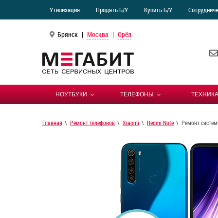
Утилизация
Продать Б/У
Купить Б/У
Сотруднич
Брянск
|
Москва
|
Орёл
НОУТБУКИ
ТЕЛЕФОНЫ
ТЕХНИКА
Главная
Ремонт телефонов
Xiaomi
Redmi Note
Ремонт систем