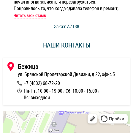
начал иногда зависать и перезагружаться.
Ноу
Понравилось то, что когда сдавала телефон в ремонт,
Беж
мастер при мне сделал быструю диагностику и сказал
Читать весь отзыв
Чит
стоимость ремонта. Спасибо мастерам за качество
Заказ: A7188
ее,
работы и оперативность!
уду
НАШИ КОНТАКТЫ
ь
Бежица
ул. Брянской Пролетарской Дивизии, д.22, офис 5
+7 (4832) 68-72-20
Пн-Пт: 10:00 - 19:00
Сб: 10:00 - 15:00
Вс: выходной