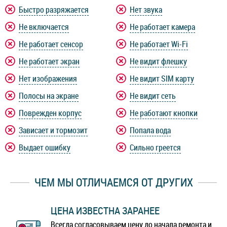
Быстро разряжается
Нет звука
Не включается
Не работает камера
Не работает сенсор
Не работает Wi-Fi
Не работает экран
Не видит флешку
Нет изображения
Не видит SIM карту
Полосы на экране
Не видит сеть
Поврежден корпус
Не работают кнопки
Зависает и тормозит
Попала вода
Выдает ошибку
Сильно греется
ЧЕМ МЫ ОТЛИЧАЕМСЯ ОТ ДРУГИХ
ЦЕНА ИЗВЕСТНА ЗАРАНЕЕ
Всегда согласовываем цену до начала ремонта и