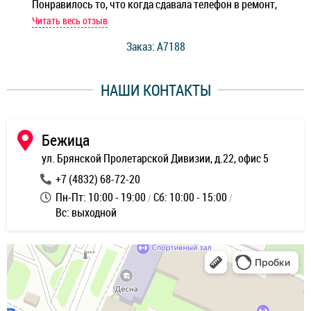
Понравилось то, что когда сдавала телефон в ремонт,
Беж
мастер при мне сделал быструю диагностику и сказал
Читать весь отзыв
Чит
стоимость ремонта. Спасибо мастерам за качество
Заказ: A7188
ее,
работы и оперативность!
уду
НАШИ КОНТАКТЫ
ь
Бежица
ул. Брянской Пролетарской Дивизии, д.22, офис 5
+7 (4832) 68-72-20
Пн-Пт: 10:00 - 19:00
Сб: 10:00 - 15:00
Вс: выходной