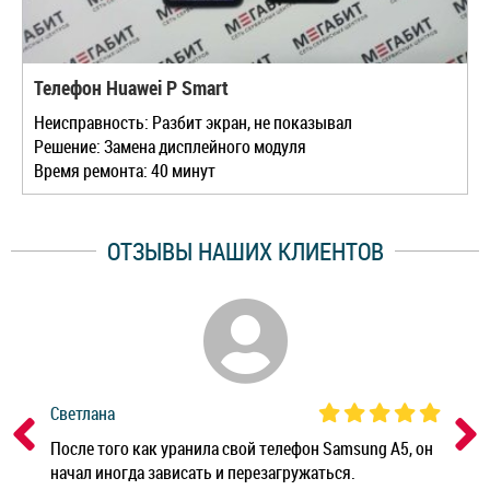
Телефон Huawei P Smart
Неисправность: Разбит экран, не показывал
Решение: Замена дисплейного модуля
Время ремонта: 40 минут
ОТЗЫВЫ НАШИХ КЛИЕНТОВ
Светлана
Дм
ным
После того как уранила свой телефон Samsung A5, он
Реб
начал иногда зависать и перезагружаться.
Ноу