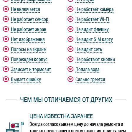
Не включается
Не работает камера
Не работает сенсор
Не работает Wi-Fi
Не работает экран
Не видит флешку
Нет изображения
Не видит SIM карту
Полосы на экране
Не видит сеть
Поврежден корпус
Не работают кнопки
Зависает и тормозит
Попала вода
Выдает ошибку
Сильно греется
ЧЕМ МЫ ОТЛИЧАЕМСЯ ОТ ДРУГИХ
ЦЕНА ИЗВЕСТНА ЗАРАНЕЕ
Всегда согласовываем цену до начала ремонта и
только после вашего подтверждения, приступаем