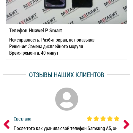
Телефон Huawei P Smart
Неисправность: Разбит экран, не показывал
Решение: Замена дисплейного модуля
Время ремонта: 40 минут
ОТЗЫВЫ НАШИХ КЛИЕНТОВ
Светлана
Дм
ным
После того как уранила свой телефон Samsung A5, он
Реб