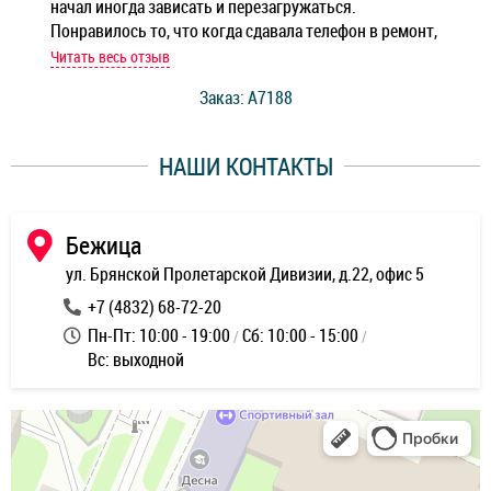
начал иногда зависать и перезагружаться.
Ноу
Понравилось то, что когда сдавала телефон в ремонт,
Беж
мастер при мне сделал быструю диагностику и сказал
Читать весь отзыв
Чит
стоимость ремонта. Спасибо мастерам за качество
Заказ: A7188
ее,
работы и оперативность!
уду
НАШИ КОНТАКТЫ
ь
Бежица
ул. Брянской Пролетарской Дивизии, д.22, офис 5
+7 (4832) 68-72-20
Пн-Пт: 10:00 - 19:00
Сб: 10:00 - 15:00
Вс: выходной