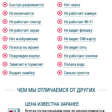
Быстро разряжается
Нет звука
Не включается
Не работает камера
Не работает сенсор
Не работает Wi-Fi
Не работает экран
Не видит флешку
Нет изображения
Не видит SIM карту
Полосы на экране
Не видит сеть
Поврежден корпус
Не работают кнопки
Зависает и тормозит
Попала вода
Выдает ошибку
Сильно греется
ЧЕМ МЫ ОТЛИЧАЕМСЯ ОТ ДРУГИХ
ЦЕНА ИЗВЕСТНА ЗАРАНЕЕ
Всегда согласовываем цену до начала ремонта и