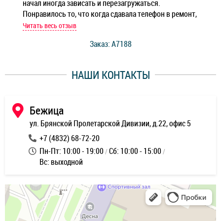
начал иногда зависать и перезагружаться.
Ноу
Понравилось то, что когда сдавала телефон в ремонт,
Беж
мастер при мне сделал быструю диагностику и сказал
Читать весь отзыв
Чит
стоимость ремонта. Спасибо мастерам за качество
Заказ: A7188
ее,
работы и оперативность!
уду
НАШИ КОНТАКТЫ
ь
Бежица
ул. Брянской Пролетарской Дивизии, д.22, офис 5
+7 (4832) 68-72-20
Пн-Пт: 10:00 - 19:00
Сб: 10:00 - 15:00
Вс: выходной