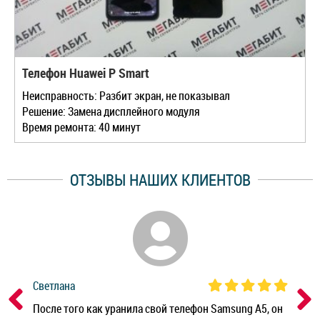
Телефон Huawei P Smart
Неисправность: Разбит экран, не показывал
Решение: Замена дисплейного модуля
Время ремонта: 40 минут
ОТЗЫВЫ НАШИХ КЛИЕНТОВ
Светлана
Дм
ным
После того как уранила свой телефон Samsung A5, он
Реб