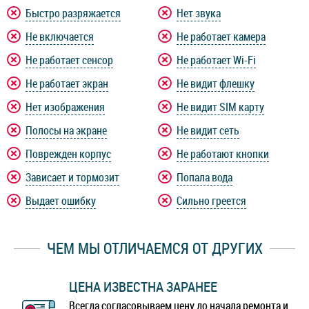
Быстро разряжается
Нет звука
Не включается
Не работает камера
Не работает сенсор
Не работает Wi-Fi
Не работает экран
Не видит флешку
Нет изображения
Не видит SIM карту
Полосы на экране
Не видит сеть
Поврежден корпус
Не работают кнопки
Зависает и тормозит
Попала вода
Выдает ошибку
Сильно греется
ЧЕМ МЫ ОТЛИЧАЕМСЯ ОТ ДРУГИХ
ЦЕНА ИЗВЕСТНА ЗАРАНЕЕ
Всегда согласовываем цену до начала ремонта и